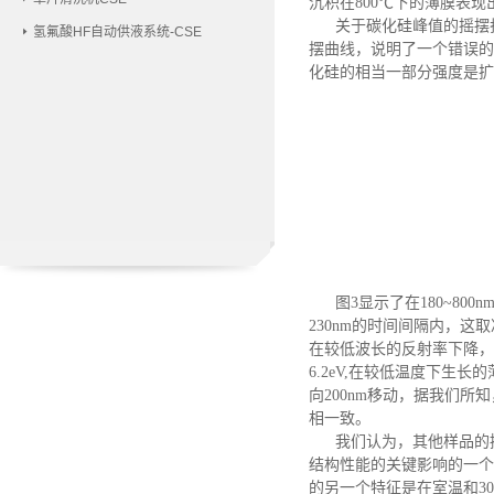
沉积在
800℃下的薄膜表
关于碳化硅峰值的摇摆
氢氟酸HF自动供液系统-CSE
摆曲线，说明了一个错误的
化硅的相当一部分强度是扩
图
3显示了在180~8
230nm的时间间隔内，这取
在较低波长的反射率下降，可
6.2eV,在较低温度下生
向200nm移动，据我们
相一致。
我们认为，其他样品的
结构性能的关键影响的一个
的另一个特征是在室温和3