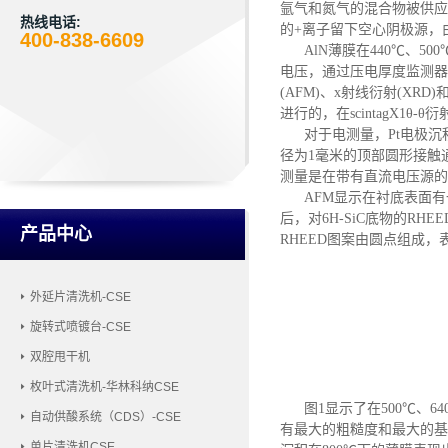
氩气和氮气的混合物被供应
热线电话:
的+离子留下空心阴极源
，
400-838-6609
AlN薄膜在440
℃
、
500
电压
，
通过压电厚度监测器
(AFM)、x射线衍射(XR
进行的
，
在
scintagX1
对于电测量，
Pt电极
径为
1毫米的顶部圆形接触
测量是在带有直流电压源的H
AFM显示在衬底表面
后，对6H-SiC底物的R
产品中心
RHEED图案由圆点组成
外延片清洗机-CSE
旋转式喷镀台-CSE
双腔甩干机
枚叶式清洗机-华林科纳CSE
图
1显示了在500℃、6
自动供酸系统（CDS）-CSE
有最大的粗糙度和最大的基
单片清洗机CSE