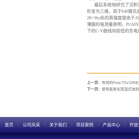
最后
系统地研究了沉积
形变为三维
，
高于
640摄
2θ=36o处的高强度是由于A
薄膜的电测量表明，Pt/Al
下的
C-V曲线向较低的负
上一页：
有效的Post-TSV-DR
下一页：
使用氢氧化铵湿式蚀刻
首页
公司风采
关于我们
项目案例
产品中心
开放