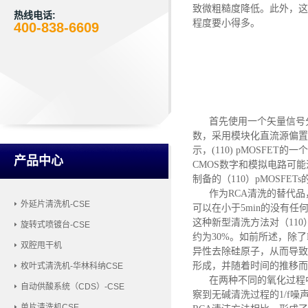
致微粗糙度降低
。
此外，这
热线电话:
程度要小得多。
400-838-6609
首先
使用一个矢量信号
数，采用模块化直流源偏置
示，(110) pMOSFET的
产品中心
CMOS数字和模拟电路可
制备的（110）pMOSFE
作为
RCA清洗的替代
外延片清洗机-CSE
可以在小于
5min的没有
这种新型清洗方法对（11
旋转式喷镀台-CSE
约为30%。如前所述，除
双腔甩干机
异性去除硅原子，从而导致
形成，并随着时间的推移而
枚叶式清洗机-华林科纳CSE
在两种不同的氧化过程
自动供酸系统（CDS）-CSE
察到无碱清洗过程的
1/f
单片清洗机CSE