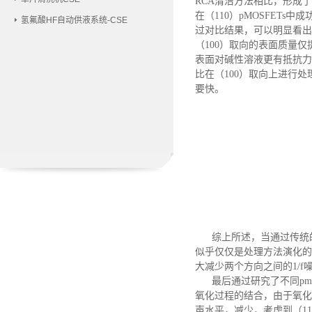
RCA清洁方法相比，形成
在（
110）pMOSFET
氢氟酸HF自动供液系统-CSE
过对比结果，可以明显看出
（100）取向的表面质量仅提
表面对碱性溶液更有抵抗力。
比在（100）取向上进行处
要快。
综上所述，当通过传统
似乎仅仅是处理方法演化的
大减少两个方向之间的1/f
最后通过
研究了不同
p
氧化过程的结合，由于氧化
声水平，减少，考虑到（11