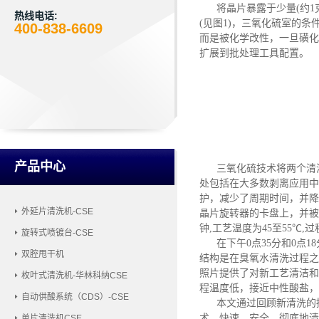
将晶片暴露于少量
(约
热线电话:
(见图1)
，
三氧化硫室的条
400-838-6609
而是被化学改性
，
一旦磺化
扩展到批处理工具配置。
产品中心
三氧化硫技术将两个清
处包括在大多数剥离应用中
护，减少了周期时间，并降
外延片清洗机-CSE
晶片旋转器的卡盘上，并被
钟
,
工艺温度为
45至55℃
,
过
旋转式喷镀台-CSE
在下午
0点35分和0点
双腔甩干机
结构是在臭氧水清洗过程之
照片提供了对新工艺清洁和
枚叶式清洗机-华林科纳CSE
程温度低，接近中性酸盐，
自动供酸系统（CDS）-CSE
本文
通过
回顾新清洗的
术，快速、安全、彻底地清
单片清洗机CSE