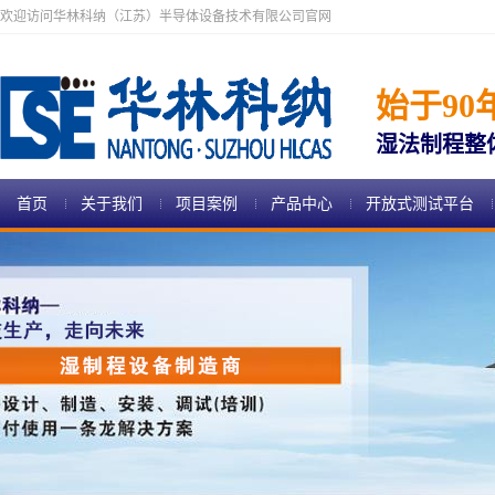
欢迎访问华林科纳（江苏）半导体设备技术有限公司官网
始于90
湿法制程整
首页
关于我们
项目案例
产品中心
开放式测试平台