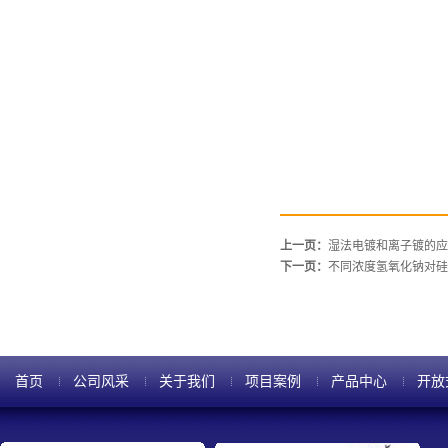
上一页：
湿法电镀和离子镀的应
下一页：
不同浓度氢氧化钠对硅
首页
公司风采
关于我们
项目案例
产品中心
开放