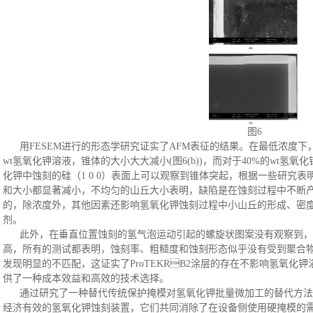
图
6
用
FESEM进行的形态学研究证实了AFM表征的结果。在最低浓度下，锥
wt氢氧化钾溶液，锥体的大小大大减小(图6(b))，而对于40%的wt氢氧化
化钾中蚀刻的硅（1 0 0）表面上可以观察到锥体突起
，
根据一些研究表
和大小都显著减小
，
不均匀的山丘大小表明，缺陷是在蚀刻过程中不断
的
，
除浓度外，其他因素还影响氢氧化钾蚀刻过程中小山丘的形成、密
剂
。
此外，在垂直位置蚀刻的氢气泡运动引起的螺旋状图案没有观察到
，
高
，
所有的测试都表明，蚀刻率、粗糙度和蚀刻形态似乎没有受到聚合
发现明显的不匹配
，
这证实了
ProTEKRB2涂层的存在不影响氢氧
供了一种成本效益和高效的技术选择。
通过
研究了一种替代传统保护掩模对氢氧化钾批量微加工的替代方法
经济有效的氢氧化钾蚀刻装置，它们共同消除了在设备侧使用硬掩模的