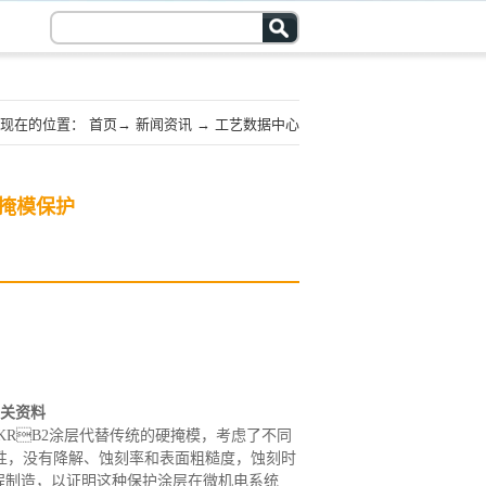
现在的位置：
首页
→
新闻资讯
→
工艺数据中心
掩模保护
关资料
TEKRB2涂层代替传统的硬掩模
，
考虑了不同
粘附性，没有降解、蚀刻率和表面粗糙度，蚀刻时
程制造，以证明这种保护涂层在微机电系统