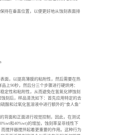
保持在垂直位置，以便更好地从蚀刻表面排
Si表面，以提高薄膜的粘附性
，
然后需要在热
样品上90秒
，
然后分三个步骤进行硬烘烤：
最佳稳定性和粘附性，从而避免在氢氧化钾蚀刻
湿蚀刻后，样品清洗如下：首先应用特定的去
的硫酸和过氧化氢溶液中进行额外的“食人鱼”
的背面和正面进行视觉控制
，
因此，在测试
、30%wt和40%wt)的增加，蚀刻率呈非线性下
，而搅拌器搅拌起着更重要的作用。这种行为