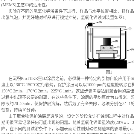
(MEMS)工艺中的适用性。
实验在不同的氢氧化钾浴条件下进行，样品与水平位置相比，将样品
出氢气泡，并更好地对样品进行视觉控制
，氢氧化钾蚀刻装置如图
1。
图
1
在沉积
ProTEKRB2涂层之前，必须将一种特定的引物自旋应用于
盘上以
130
°C
-150
°C
进行软烤
，
保护涂层可以以
1000rpm的速度旋转涂在
150
°C
2min，170
°C
2min，225
°C
1min。这些步骤需要达到聚合物的
过程中出现不必要的剥离
，
在这些条件下
，
涂层的平均厚度为
12
微米。
除液约
20-40min，使保护层溶解
，
然后为了完全去除，必须分别在
3：1
蚀刻，持续10
分钟
。
由于聚合物保护涂层是透明的，设计的阶段允许在蚀刻过程中对样品
期间很容易记录任何可能出现的问题。随着氢氧化钾重量浓度
(20%wt
降
，
在不同的测试浴条件下，添加表面活性剂对硅蚀刻速率的影响最小