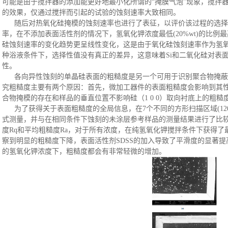
可能是由于搅拌器的添加能更好地最小化所谓的
“掩膜气泡”现象
，
搅拌
的效果，仅通过搅拌而引起的试验的蚀刻速率大致相同
。
随后
对热氧化硅掩模的蚀刻速率也进行了表征，以评价该过程的选择
率
，
在不添加表面活性剂的情况下，氢氧化钾浓度最低
(20%wt)的比例
硅蚀刻速率的变化趋势更呈线性变化
，
这是由于氧化硅蚀刻速率作为氢
种浴液条件下，选择性值没有真正的差异
，
这意味着
Si和二氧化硅对表
性。
各向异性蚀刻的单晶硅表面的粗糙度是另一个可用于识别聚合物掩蔽
究粗糙度主要有两个原因
：
首先，微加工器件的表面粗糙度会影响到其
合物掩模的存在和样品的垂直位置不影响硅（
1 0 0）取向衬底上的粗
为了获得关于表面粗糙度的全局信息，在
7个不同的方形扫描区域(12
式测量，并与在相同条件下蚀刻的未涂层参考样品的测量结果进行了比
度Rq和平均粗糙度Ra
，
对于所有浓度，在纯氢氧化钾搅拌条件下获得了
察到明显的粗糙度下降
，
表面活性剂
SDSS的加入导致了平滑度的显著提
的氢氧化钾浓度下，粗糙度都会有非常轻微的增加。