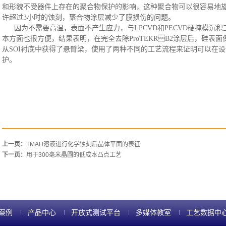
和形貌不受器件上存在的聚合物保护的影响
，
这种聚合物可以很容易地
许超过
3小时的蚀刻
，
聚合物涂层减少了膜损伤的问题。
因为不需要高温，表面不产生应力
，
与
LPCVD和PECVD硬掩模
本方面也很方便
，
结果表明，在完全去除
ProTEKRB2涂层后，硅表
从SOI衬底中获得了悬臂梁
，
使用了两种不同的工艺流程来证明可以在设
护。
上一页：
TMAH溶液进行化学蚀刻后晶体平面的表征
下一页：
用于300毫米晶圆的低成本凸点工艺
案例
产品中心
开放式测试平台
多媒体教室
工艺数据中