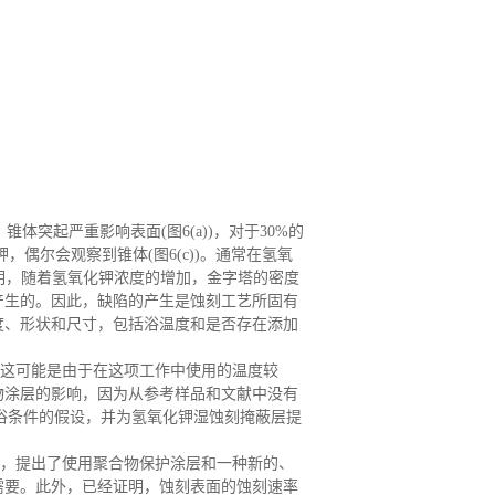
体突起严重影响表面(图6(a))，对于30%的
钾，偶尔会观察到锥体(图6(c))。通常在氢氧
明，随着氢氧化钾浓度的增加，金字塔的密度
产生的。因此，缺陷的产生是蚀刻工艺所固有
度、形状和尺寸
，
包括浴温度和是否存在添加
这可能是由于在这项工作中使用的温度较
物涂层的影响，因为从参考样品和文献中没有
化钾浴条件的假设，并为氢氧化钾湿蚀刻掩蔽层提
，
提出了使用聚合物保护涂层和一种新的、
需要。此外，已经证明，蚀刻表面的蚀刻速率