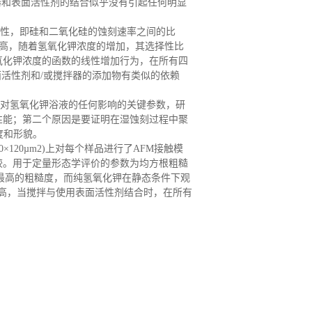
器和表面活性剂的结合似乎没有引起任何明显
性，即硅和二氧化硅的蚀刻速率之间的比
最高
，
随着氢氧化钾浓度的增加，其选择性比
氧化钾浓度的函数的线性增加行为
，
在所有四
面活性剂和/或搅拌器的添加物有类似的依赖
对氢氧化钾浴液的任何影响的关键参数
，
研
性能
；
第二个原因是要证明在湿蚀刻过程中聚
糙度和形貌。
0×120µm2)上对每个样品进行了AFM接触模
较。用于定量形态学评价的参数为均方根粗糙
最高的粗糙度，而纯氢氧化钾在静态条件下观
高
，
当搅拌与使用表面活性剂结合时，在所有