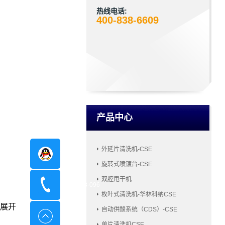
热线电话:
400-838-6609
产品中心
外延片清洗机-CSE
在线咨询
旋转式喷镀台-CSE
双腔甩干机
400-8798-096
枚叶式清洗机-华林科纳CSE
展开
自动供酸系统（CDS）-CSE
单片清洗机CSE