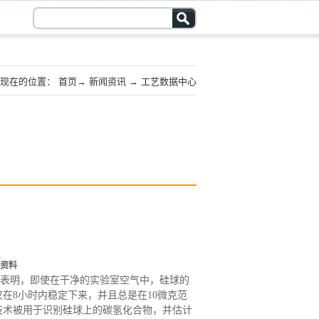
现在的位置：
首页
→
新闻资讯
→
工艺数据中心
资料
表明，即使在干净的实验室空气中，硅球的
仅在
8小时内稳定下来，并且总是在10
微克
范
技术被用于识别硅球上的碳氢化合物，并估计