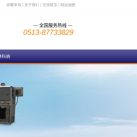
收藏本站
关于我们
在线留言
网站地图
--- 全国服务热线 ---
0513-87733829
林科纳