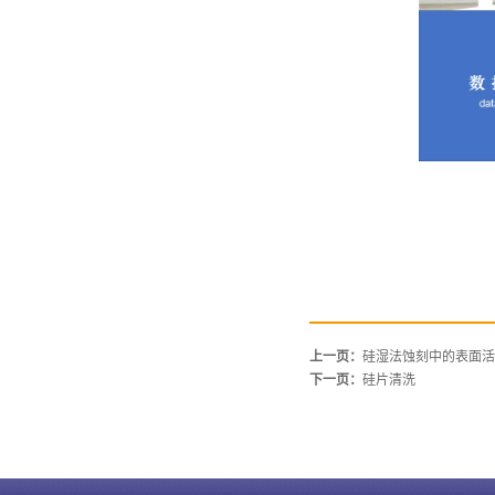
上一页：
硅湿法蚀刻中的表面活
下一页：
硅片清洗