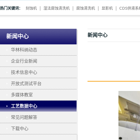
热门关键词：
刻蚀机
湿法腐蚀清洗机
腐蚀清洗机
显影机
CDS供液系
新闻中心
新闻中心
华林科纳动态
企业行业新闻
技术信息中心
开放式测试平台
多媒体教室
工艺数据中心
常见问题解答
下载中心