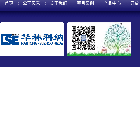
首页
公司风采
关于我们
项目案例
产品中心
开放