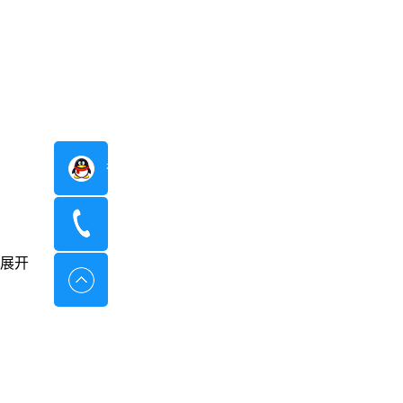
在线咨询
400-8798-096
展开