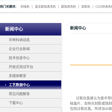
热门关键词：
刻蚀机
湿法腐蚀清洗机
腐蚀清洗机
显影机
CDS供液系
新闻中心
新闻中心
华林科纳动态
企业行业新闻
技术信息中心
开放式测试平台
多媒体教室
工艺数据中心
常见问题解答
过氧化氢被认为是半导
下载中心
硅晶片、去除光刻胶或蚀刻
包括过氧化氢。所述浴从硅