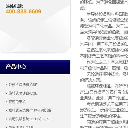
的降低。为了避免因镀液本
热线电话:
度。
400-838-6609
半导体设备和材料国际
务。该组织促进该领域全球
接受为电子化学品。对于过氧
最大污染物浓度的函数，如
尽管通常商业化等级的
水平[4]，用于电子设备
虽然过氧化氢超纯化的
不到提示工艺基础的科学论
作为过去二十年文献综
产品中心
电子级化学品时，蒸馏、吸
无论选择哪种技术，尽
的解决方案。
外延片清洗机-CSE
根据环保标准，在所有
产生
(只有损坏的膜在寿命
旋转式喷镀台-CSE
业用途。此外，用于增加进
双腔甩干机
考虑到缺乏关于应用于
渗透以进一步纯化工业级过
枚叶式清洗机-华林科纳CSE
注了膜渗透参数的评估。
自动供酸系统（CDS）-CSE
预选的膜用于超纯水和
单片清洗机CSE