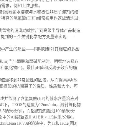
洁需求，例如上述那些。
制氢氟酸水溶液与水和极性非质子溶剂的结
，稀释的氢氟酸
(DHF)经常被用作这些清洗过
残留物的清洗功效推广到高级半导体产品制造
里提到的三个关键化学配方变量来实现——
骤中产生的那些——同时限制对其相应的多晶
含量和iii)当与弱酸和弱碱配制时，明智地选择存
和氟化物F-)。最佳pH值和反离子效应的确
H值漂移到非常酸性的区域，从而提高高k基
到，根据酸的抗衡离子的性质、性质和大小，可
述并监测了含氢氟酸
(HF)的低水含量溶液对
C下，TEOS的速度为12nm/min，溅射氧化物
刻约3-5纳米/分钟，而铝被蚀刻超过100纳米/分
蚀(表II:Al ER < 1.5纳米/分钟)。
iClean IK 73的溶液中，为Ti和TiO2(图3)