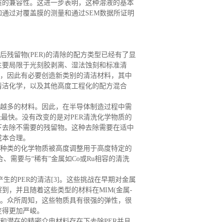
质的兼容性。这进一步表明，这种溶液的基本
通过对覆盖膜的测量和通过SEM数据所证明
后残留物
(PER)的清除的配方类型已经有了显
主要局限于光刻胶剥离、湿法蚀刻和标准清
化，因此有必要创造新类别的清洁材料，其中
清洁化学，以及其他高度工程化的配方混合
越多的材料。因此，在半导体制造过程中需
最快。没有改变的是对PER清洗化学物质的
下去除不需要的残留物。这种去除需要在适中
成本合理。
种类的化学物质被高度调整用于高度特定的
、需要与“稀有”金属如Co或Ru相容的清洗
生的PER的清洁[3]。这些挑战在早期对金属
，并且随着这些类型的材料在MIM(金属-
件。众所周知，这些物质具有很强的弹性，很
变得更加严峻。
和潜在的精密介电材料存在下去除
PER并且