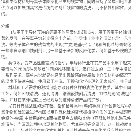
钽和类似材料的等离子体图案化产生的残留物，同时保持了金属和电介
优点可以扩展到其它更传统的蚀刻后残留物的清洗，而不牺牲相容性，如
的。
介绍
自从用于半导体互连的等离子体图案化出现以来，用于等离子体蚀刻
著的发展。在等离子蚀刻变得突出之前，半导体工业中的湿法化学工艺
洗。等离子体产生的残留物的出现(主要)是基于铝、钨和氧化硅的图案
一些来自溶剂和蚀刻剂，另一些基于全新的反应化学，例如基于羟胺的
物。
类似地，受产品性能需求的驱动，半导体行业在其产品中采用了越来
要清洗的
PER的种类随着时间的推移而增加，但在过去的一二十年中增长
一系列要求，简单来说就是在经常出现敏感的金属和电介质材料的情况
的温度下快速完成，使用易于冲洗、干燥和化学处理的无害成分，并且
材料和工艺需求的激增可能导致各种各样的清洗化学物质，其中不同
工艺，例如
Al线清洗、通孔清洗、铜镶嵌蚀刻后清洗、Ti蚀刻剂/清洗组合
等。并且在某种程度上已经观察到这种清洁产品的扩散。
尤其具有挑战性的是在钽、锆和铪等高
k材料的等离子体蚀刻过程中产
氧化物和硅酸盐进行构图以用作氧化硅的替代栅极电介质的工作中被观察到
绝缘体-金属)中使用的增加而持续至今去耦和其他电容器和其他电路元
难清除，当清洗过程中出现其他物质，尤其是铝等金属时，这一挑战就
因此，与难熔金属氧化物相关的清洁挑战是在更具化学反应性的金属