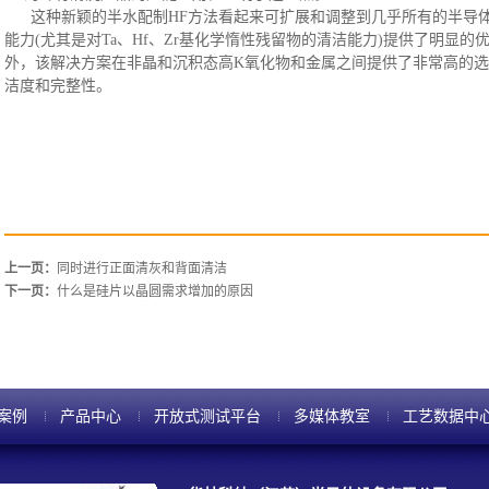
这种新颖的半水配制
HF方法看起来可扩展和调整到几乎所有的半导体叠层和
能力(尤其是对Ta、Hf、Zr基化学惰性残留物的清洁能力)提供了明显的
外，该解决方案在非晶和沉积态高K氧化物和金属之间提供了非常高的
洁度和完整性。
上一页：
同时进行正面清灰和背面清洁
下一页：
什么是硅片以晶圆需求增加的原因
案例
产品中心
开放式测试平台
多媒体教室
工艺数据中