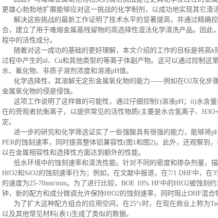
更雄心勃勃地扩展能够应对这一挑战的化学制剂，以成功地实现其它清
解决这些挑战的最新工作证明了技术水平的显著提高，并通过精确控
合，建立了用于难熔金属基残留物的高选择性湿法化学清洗产品。因此
程中的活性成分。
随着对这一成功的基础的更好理解，本文介绍的工作的目标是将高
k
过程中产生的al、Cu和其他类型的等离子体副产物。这可以通过控制这
水、氟化物、非质子溶剂浓度和溶液pH值。
化学选择性，其溶解无定形金属氧化物的能力
——例如在O2灰化步
金属氧化物的侵是侵蚀。
这项工作说明了这样做的可能性，通过仔细控制
I)溶液pH；ii)水
在的旁观者抗衡离子，以提供常见的活性物质(主要是水合氢离子、H3O+
定。
进一步的研究和化学筛选证实了一些强酸具有很强的能力，能够将
p
PER的蚀刻速率，同时提高整体铝兼容性(图1和图2)。此外，还观察
以在金属相容性和选择性方面达到额外的性能。
低水环境中的蚀刻速率和清洗性能。针对不同的密度和掺杂剂量，描
HfO2和SiO2的蚀刻速率行为；例如，在文献中报道，在7/1 DHF中，在35
的速度为25-70nm/min。为了进行比较，BOE 10% HF中的HfO2被蚀
钟，新的配方和成分微调允许保持HfO2的蚀刻速率，同时阻止DHF混合物中的Al侵
为了扩大这种配方组合的应用空间，在
25°c时，在现在商业上称为Techn
以及其他常见材料(表1)生成了类似的数据。