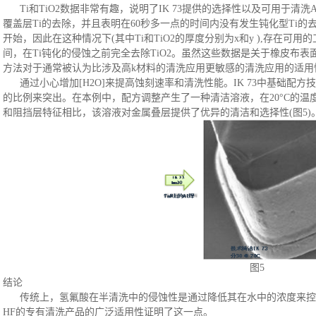
Ti和TiO2数据非常有趣，说明了IK 73提供的选择性以及可用于清洗
覆盖层Ti的去除，并且表明在60秒多一点的时间内没有发生钝化型Ti的
开始，因此在这种情况下(其中Ti和TiO2的厚度分别为x和y ),存在可用
间，在Ti钝化的侵蚀之前完全去除TiO2。虽然这些数据是关于橡皮布表
方法对于通常被认为比涉及高k材料的清洗应用更敏感的清洗应用的适用
通过小心增加
[H2O]来提高蚀刻速率和清洗性能。IK 73中基础
的比例来突出。在本例中，配方调整产生了一种清洁溶液，在20°C的
和阻挡层特征相比，该溶液对金属叠层提供了优异的清洁和选择性(图5)
图
5
结论
传统上，氢氟酸在半清洗中的侵蚀性是通过降低其在水中的浓度来控
HF的专有清洗产品的广泛适用性证明了这一点。