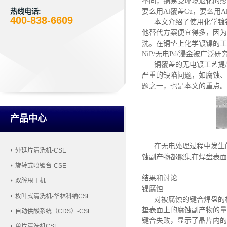
不同，铜易受环境退化的影
热线电话:
要么用Al覆盖Cu，要么用A
400-838-6609
本文介绍了使用化学镀
他替代方案便宜得多，因为
洗。在铜垫上化学镀镍的工作非
NiP/无电Pd/浸金被广
铜覆盖的无电镀工艺提
严重的缺陷问题，如腐蚀、
题之一，也是本文的重点。
产品中心
在无电处理过程中发生
外延片清洗机-CSE
蚀副产物都聚集在焊盘表面
旋转式喷镀台-CSE
结果和讨论
双腔甩干机
镍腐蚀
枚叶式清洗机-华林科纳CSE
对被腐蚀的键合焊盘的
垫表面上的腐蚀副产物的量
自动供酸系统（CDS）-CSE
键合失败，显示了晶片内的条
单片清洗机CSE