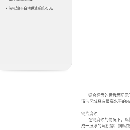
氢氟酸HF自动供液系统-CSE
键合焊盘的横截面显示
清洁区域具有最高水平的N
铜片腐蚀
在铜腐蚀的情况下，腐
成一层厚的沉积物；铜腐蚀