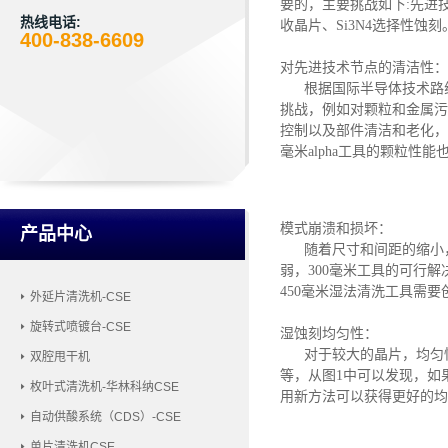
要的
，
主要挑战如下
:
先进
热线电话:
收晶片、
Si3N4选择性蚀刻
400-838-6609
对先进技术节点的清洁性：
根据国际半导体技术路
挑战，例如对颗粒和金属污
控制以及部件清洁和老化，如
毫米alpha工具的颗粒性
模式崩溃和损坏：
产品中心
随着尺寸和间距的缩小
弱，300毫米工具的可行解
450毫米湿法清洗工具需
外延片清洗机-CSE
旋转式喷镀台-CSE
湿蚀刻均匀性：
对于较大的晶片，均匀
双腔甩干机
等，从图1中可以发现，如果
枚叶式清洗机-华林科纳CSE
用新方法可以获得更好的均
自动供酸系统（CDS）-CSE
单片清洗机CSE