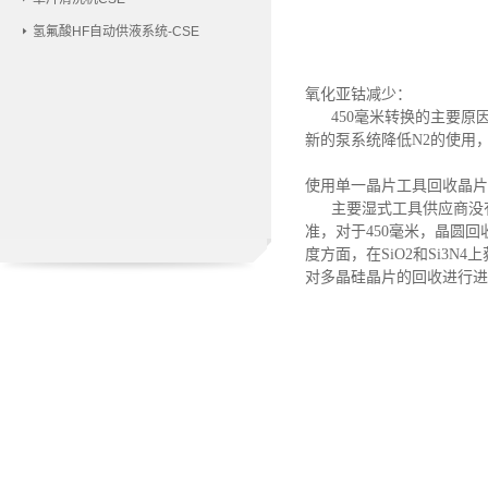
氢氟酸HF自动供液系统-CSE
氧化亚钴减少：
450毫米转换的主要
新的泵系统降低N2的使用
使用单一晶片工具回收晶片
主要湿式工具供应商没
准，对于450毫米，晶圆
度方面，在SiO2和Si3
对多晶硅晶片的回收进行进