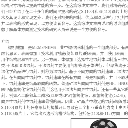
结构尺寸精确以提高性能的第一步。在这篇综述文章中，我们对精确确
们已经介绍了在二十多年的时间里提出的确定Si{100}和Si{110}晶
术及其设计和实现之外，我们还对相关的限制、优点和缺点进行了批判
并以表格的形式呈现，以方便读者参考。这篇综述文章由详尽的讨论组
想了解晶体方向测定技术的研究人员来说是一个方便的参考。
介绍
微机械加工是
MEMS/NEMS工业中微/纳米制造的一个组成部分。
顾名思义，表面微加工技术利用衬底(例如晶片)的表面，并且使用表面
用作结构层和牺牲层。另一方面，体微加工选择性地蚀刻体以制造三维
类:干法和湿法蚀刻。干法蚀刻主要使用气相等离子体进行，但聚焦离子
湿化学药品进行蚀刻，则称为湿蚀刻。基于不同方向的蚀刻速率，湿法
刻。在各向同性蚀刻中，蚀刻速率在所有方向上都是相同的，并且不取
下，蚀刻速率是结晶取向的函数。普通硅湿各向同性蚀刻剂是HF、HNO3和
四甲基氢氧化铵蚀刻剂最广泛地用于湿法各向异性蚀刻。还有一些其它
刻，例如乙二胺邻苯二酚水(EDP或EPW)氢氧化铵，和氢氧化铯(CsO
向异性蚀刻剂中蚀刻速率最慢的面。因此，硅晶片中稳定的蚀刻轮廓(或延长
Si{100}晶片上的任意形状的掩模开口导致在四个相互垂直的方向上由面
Si{110}晶片上，它给出六边形沟槽型结构，包括在⟨110⟩和⟨112⟩方向上的{