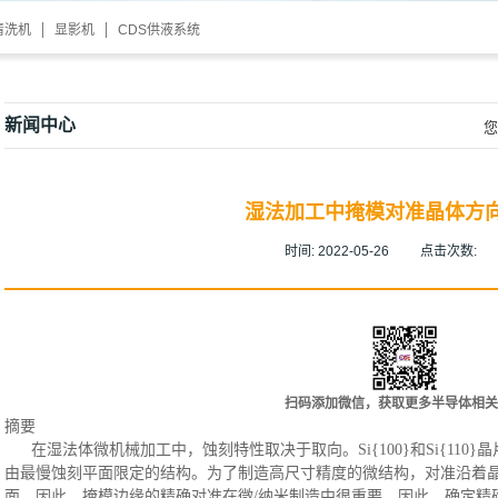
清洗机
显影机
CDS供液系统
新闻中心
您
湿法加工中掩模对准晶体方
时间:
2022-05-26
点击次数:
扫码添加微信，获取更多半导体相关
摘要
在湿法体微机械加工中，蚀刻特性取决于取向。
Si{100}和Si{
由最慢蚀刻平面限定的结构。为了制造高尺寸精度的微结构，对准沿着
面。因此，掩模边缘的精确对准在微/纳米制造中很重要。因此，确定精