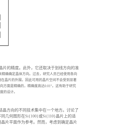
)晶片的精度。此外，它还取决于划线方向的准
来精确确定晶体方向。
过去，研究人员已经使用各向
图案被蚀刻在晶片的外围，因此可用的晶片空间不会受到显著
方面是精确的，精确度高达0.01°。这有助于研究
度的设计。
10}晶片结晶方向的不同技术集中在一个地方。讨论了
形在Si{100}或Si{110}晶片上的适
用晶片平面作为参考。然而，考虑到确定晶片