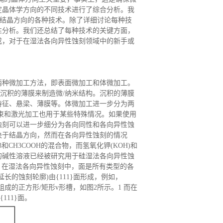
定晶体学方向的不同技术进行了综合分析。我
片上的结晶方向的各种技术。除了详细讨论每种技
性分析。我们还总结了每种技术的关键方面，
成，对于在湿法各向异性蚀刻领域中的新手或
有两种微加工方法，即表面微加工和体微加工。
上沉积的薄膜来制造微/纳米结构。沉积的薄膜
特征、悬梁、薄膜等。体微加工进一步分为两
束和激光加工也用于某些特殊情况。如果使用
蚀刻可以进一步细分为各向同性和各向异性蚀
决于结晶方向，然而在各向异性蚀刻的情况
CH3COOH的混合物，而氢氧化钾(KOH)和
的碱性溶液已经被研究用于硅湿法各向异性蚀
H)。在湿法各向异性蚀刻中，面是所有类型的各
的蚀刻轮廓)由{111}面形成，例如，
组成的正方形/矩形v形槽，如图2所示。1 而在
111}面。