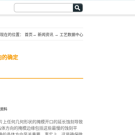
现在的位置：
首页
→
新闻资讯
→
工艺数据中心
向的确定
资料
110}晶片上任何几何形状的掩模开口的延长蚀刻导致
晶体方向的掩模边缘包括这些最慢的蚀刻平
确的晶体方向至关重要，事实上，这是确保微