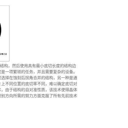
结构，然后使用具有最小底切长度的结构边
度是一项繁琐的任务，并且需要复杂的设备。
过选择在蚀刻后拐角合并的结构，另一种是通
片上不同位置的底切率不同，难以确定底切对
术，由于结构的自对准性质，该技术使得晶体
识别方向所需的努力方面克服了所有先前技术