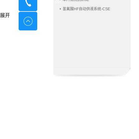
400-8798-096
氢氟酸HF自动供液系统-CSE
展开