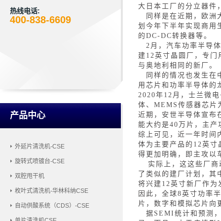
大日本工厂的分立器件
热线电话:
同样是在近期，欧洲
400-838-6609
划今年下半年实现商用
的DC-DC转换器等。
2月，汽车功率半导
建12英寸晶圆厂，专
与奥地利相同的新厂。
同样的情况也发生在
用芯片和功率半导体的
2020年12月，士兰
体、MEMS传感器芯
产品中心
近期，安世半导体宣布
能大约是40万片，主产
综上可见，近一年时间
体为主要产品的12英寸
外延片清洗机-CSE
得更加明确，即主攻以
旋转式喷镀台-CSE
实际上，这这些厂商
了类似的建厂计划，其
双腔甩干机
将兴建12英寸新厂作为
枚叶式清洗机-华林科纳CSE
因此，全球
8英寸功率
片，数字和模拟芯片向
自动供酸系统（CDS）-CSE
据
SEMI统计和预测
单片清洗机CSE