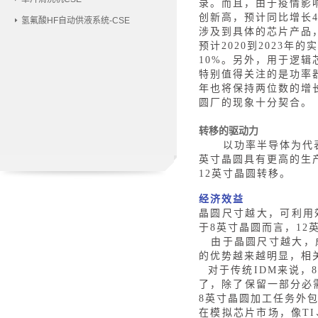
录。而且，由于疫情影响
创新高，预计同比增长4
氢氟酸HF自动供液系统-CSE
涉及到具体的芯片产品
预计2020到2023
10%。另外，用于逻辑芯
特别值得关注的是功率
年也将保持两位数的增
圆厂的现象十分契合。
转移的驱动力
以功率半导体为代
英寸晶圆具有更高的生
12英寸晶圆转移。
经济效益
晶圆尺寸越大，可利用
于8英寸晶圆而言，12
由于晶圆尺寸越大，
的优势越来越明显，相
对于传统
IDM来说
了，除了保留一部分必
8英寸晶圆加工任务外
在模拟芯片市场，像
T