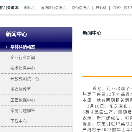
热门关键词：
刻蚀机
湿法腐蚀清洗机
腐蚀清洗机
显影机
CDS供液系
新闻中心
新闻中心
华林科纳动态
企业行业新闻
技术信息中心
开放式测试平台
近期，行业出现了
多媒体教室
热衷于兴建
12英寸晶圆
工艺数据中心
本周，就有两则相关消
3月10日，东芝宣
常见问题解答
8英寸晶圆生产。而随
表示，新厂建成后，可
下载中心
据悉，东芝引进
12英
产线将于2023财年