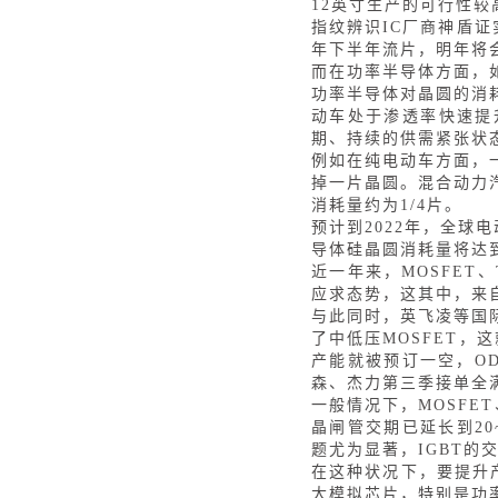
12英寸生产的可行性较
指纹辨识
IC厂商神盾
年下半年流片，明年将
而在功率半导体方面，
功率半导体对晶圆的消
动车处于渗透率快速提
期、持续的供需紧张状
例如在纯电动车方面，
掉一片晶圆。混合动力
消耗量约为1/4片。
预计到
2022年，全球
导体硅晶圆消耗量将达到
近一年来，
MOSFE
应求态势，这其中，来
与此同时，英飞凌等国
了中低压
MOSFET，
产能就被预订一空，OD
森、杰力第三季接单全满
一般情况下，
MOSFE
晶闸管交期已延长到20
题尤为显著，IGBT的
在这种状况下，要提升
大模拟芯片，特别是功