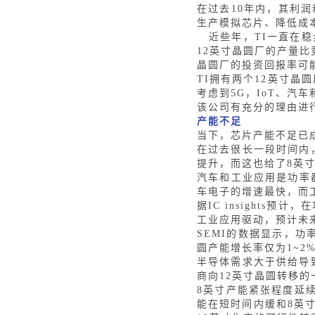
在过去10年内，其利
生产模拟芯片、降低成
近些年，
TI一直在
12英寸晶圆厂的产量比
晶圆厂的投资回报率可能
TI拥有两个12英寸晶
考虑到5G，IoT、
该公司有充分的理由进
产能不足
当下，芯片产能不足已
在过去很长一段时间内
提升，而这也给了8英
汽车和工业应用是功率
车电子的增速最快，而
据
IC insights
工业应用驱动，预计未
SEMI的数据显示，功
圆产能增长率仅为1~
半导体需求大于供给导
商向12英寸晶圆转移的
8英寸产能紧张程度延续
能在短时间内缓和8英