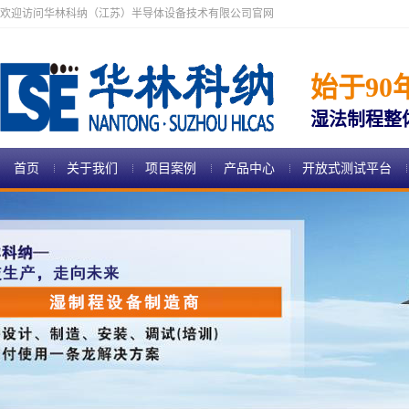
欢迎访问华林科纳（江苏）半导体设备技术有限公司官网
始于90
湿法制程整
首页
关于我们
项目案例
产品中心
开放式测试平台