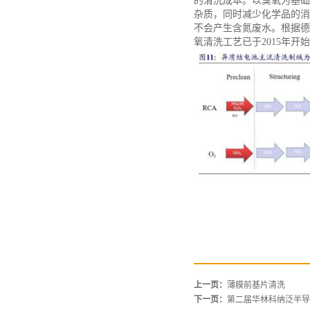
的清洗成本。以臭氧为基础
杂质，同时减少化学品的消
不会产生含氮废水。根据德
氧清洗工艺已于2015年
上一页：
薄膜前基片清洗
下一页：
第二届华林科纳泛半导