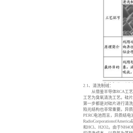
2.1、清洗制绒：
从借鉴半导体
RCA工
工艺为臭氧清洗工艺。硅片
第一步都是对硅片进行清洗
陷光结构也非常重要。异质结电
PERC电池而言，异质结
RadioCorporation
和HCl、H2O2。由于N