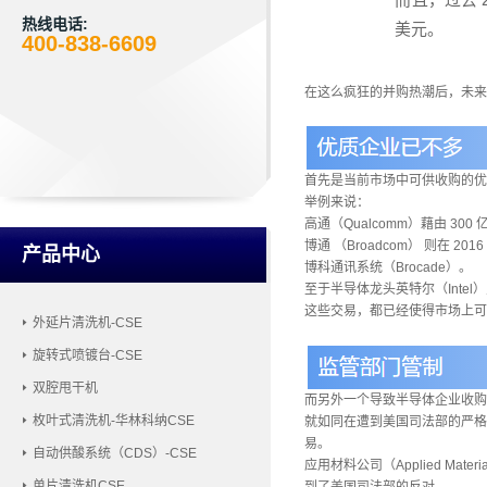
热线电话:
美元。
400-838-6609
在这么疯狂的并购热潮后，未来半
首先是当前市场中可供收购的优
举例来说：
高通（Qualcomm）藉由 3
博通 （Broadcom） 则在 
产品中心
博科通讯系统（Brocade）。
至于半导体龙头英特尔（Intel）则
这些交易，都已经使得市场上可
外延片清洗机-CSE
旋转式喷镀台-CSE
双腔甩干机
而另外一个导致半导体企业收购
枚叶式清洗机-华林科纳CSE
就如同在遭到美国司法部的严格审查后，
易。
自动供酸系统（CDS）-CSE
应用材料公司（Applied Materi
单片清洗机CSE