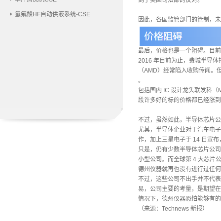
到了美国司法部的反对。
氢氟酸HF自动供液系统-CSE
因此，各国监管部门的管制，未
最后，价格也是一个阻碍。
目前
2016 年目前为止，费城半导体
（AMD）经常陷入收购传闻。
。
包括国内 IC 设计龙头联发科
段许多好的标的价格都已经涨到
不过，虽然如此，半导体芯片公
尤其，半导体企业对于汽车电子
作，加上三星电子于 14 日宣布
只是，仍有少数半导体芯片公司
小型公司。而全球第 4 大芯片公司的
德州仪器就再也没有进行过任何
不过，这些公司不出手并不代表没
易，公司主要的考量，是期望在
情况下，德州仪器恐怕能够有的
（
来源：Technews 新报
）