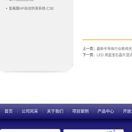
氢氟酸HF自动供液系统-CSE
上一页：
最新半导体行业新闻关
下一页：
LED 用蓝宝石晶片
首页
公司风采
关于我们
项目案例
产品中心
开放