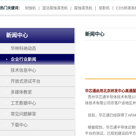
热门关键词：
刻蚀机
湿法腐蚀清洗机
腐蚀清洗机
显影机
CDS供液系
新闻中心
新闻中心
华林科纳动态
企业行业新闻
技术信息中心
开放式测试平台
华芯通启用北京研发中心高通服
多媒体教室
贵州华芯通半导体技术有限公
工艺数据中心
体技术有限公司亦落户该地区并
常见问题解答
目前，华芯通已经获得了ARM
下载中心
根据规划，华芯通半导体近期
平台的测试，已规划建设四平方