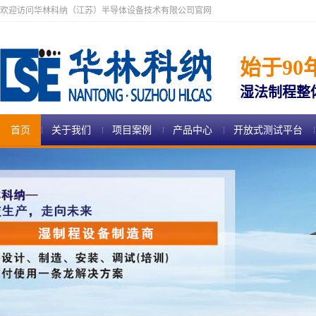
欢迎访问华林科纳（江苏）半导体设备技术有限公司官网
始于90
湿法制程整
首页
关于我们
项目案例
产品中心
开放式测试平台