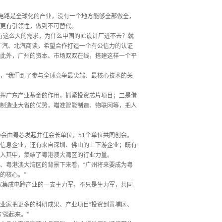
成电路是全球化的产业，没有一个地方能够全部做全，
更有引领性，做到不可替代。
有这么大的需求，为什么中国的IC设计厂进不去？就
广汽、北汽商谈，希望合作打造一个有公信力的认证
。此外，广州的资本、市场双双在线，搭建这样一个平
，“我们到了参与全球竞争最尖端、最核心技术的关
挥广东产业基金的作用，抓紧投资芯片项目；二是借
制造业大省的优势，瞄准智能制造、物联网等，把人
会由粤芯发起并任会长单位，51个单位共同创会。
信息企业，还有来自深圳、佛山的上下游企业；既有
入其中，集结了粤港澳大湾区的行业力量。
、粤港澳大湾区的背景下来看，“广州将来要成为粤
的核心。”
家集成电路产业的一支主力军，不只是生力军，共同
业家把更多的科研成果、产业项目“投资到黄埔区、
’强起来。”