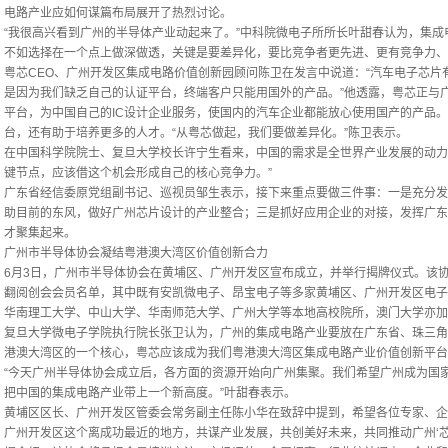
电路产业应如何谋篇布局展开了热烈讨论。
“我很高兴看到广州的半导体产业动起来了。”中科院微电子所所长叶甜春认为，集
不如选择在一个点上做深做透，关键是要差异化，要比竞争者更先进、更有竞争力、
粤芯CEO、广州开发区集成电路价值创新园顾问陈卫在发言中说道：“汽车电子芯片
是因为我们缺乏自己的认证平台，终端客户只能用国外的产品。”他透露，粤芯正与
平台，为中国自己的IC设计企业服务，使国内的汽车企业都能放心使用国产的产品
台，还有助于培养更多的人才。“从粤芯做起，我们要做差异化。”陈卫表示。
在中国科学院院士、复旦大学校长许宁生看来，中国的需求是全世界产业发展的动力
键节点，应该借这个机会形成自己的核心竞争力。”
广东省经信委原党组副书记、巡视员邹生表示，接下来重点要做三件事：一是充分发
助目前的东风，做好广州芯片设计的产业整合；三是抓好应用企业的对接，发挥广东
才聚集起来。
广州市半导体协会凝结粤港澳大湾区价值创新合力
6月3日，广州市半导体协会在黄埔区、广州开发区宣布成立，并举行揭牌仪式。该协
翻阅创会会员名单，其中既有安凯微电子、昂宝电子等多家黄埔区、广州开发区电子
华南理工大学、中山大学、华南师范大学、广州大学等本地高校院所，澳门大学亦加
复旦大学微电子学院执行院长张卫认为，广州的集成电路产业要放在广东省、珠三角
港澳大湾区的一个核心，粤芯应该成为我们粤港澳大湾区集成电路产业价值创新平台
“今天广州半导体协会成立后，各方面的资源开始向广州集聚。我们希望广州成为国
把中国的集成电路产业带上一个新高度。”叶甜春表示。
黄埔区区长、广州开发区管委会常务副主任陈小华在致辞中提到，希望各位专家、企
广州开发区这个离成功最近的地方，共谋产业发展，共创美好未来，共同推动广州‘芯