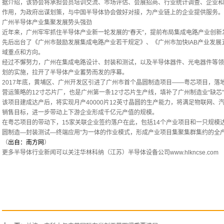
据介绍，该协会将承担会员培训交流、市场评估、会展招商、行业统计调查、企业和
作用，为政府出谋划策，与中国半导体协会做好对接，为产业链上的企业提供服务。
广州半导体产业集聚发展势头强劲
近年来，广州牢牢抓住半导体产业新一轮发展的“春天”，提前布局集成电路产业创新发
先后出台了《广州市鼓励发展集成电路产业若干规定》、《广州市加快IAB产业发
域重点和方向。
经过不懈努力，广州在集成电路设计、封装和测试，以及半导体器件、光电器件等领
划的实施，拉开了半导体产业蓄势而发的序幕。
2017年底，黄埔区、广州开发区引进了广州市首个晶圆制造项目——粤芯项目，落
营运策略的12寸芯片厂，也是广州第一条12寸芯片生产线，填补了广州制造业“缺芯
该项目建成达产后，将实现月产40000片12英寸晶圆的生产能力，将满足物联网
销售目标，进一步带动上下游企业形成千亿元产值的规模。
在粤芯项目的带动下，15家关联企业签约落户在此，包括14个产业项目和一只规模
圆制造—封装测试—终端应用”为一体的作业模式，形成产业项目集聚集群集约的全产
（
出自：南方网
）
更多半导体行业新闻可以关注华林科纳（江苏）半导体设备公司
www.hlkncse.com