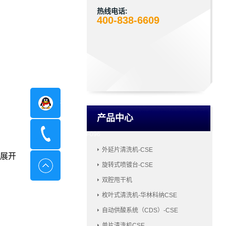
热线电话:
400-838-6609
在线咨询
产品中心
400-8798-096
外延片清洗机-CSE
展开
旋转式喷镀台-CSE
双腔甩干机
枚叶式清洗机-华林科纳CSE
自动供酸系统（CDS）-CSE
单片清洗机CSE