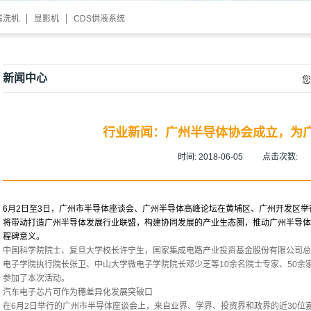
清洗机
显影机
CDS供液系统
新闻中心
您
行业新闻：广州半导体协会成立，为广
时间:
2018-06-05
点击次数:
6月2日至3日，广州市半导体座谈会、广州半导体高峰论坛在黄埔区、广州开发区
将带动打造广州半导体发展行业联盟，构建协同发展的产业生态圈，推动广州半导体
程碑意义。
中国科学院院士、复旦大学校长许宁生，国家集成电路产业投资基金股份有限公司总
电子学院执行院长张卫、中山大学微电子学院院长邓少芝等10余名院士专家、50余
参加了本次活动。
汽车电子芯片可作为穗差异化发展突破口
在6月2日举行的广州市半导体座谈会上，来自业界、学界、投资界和政界的近30位