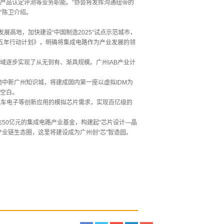
产品认定评测等业务职能。“协会将发挥沟通纽带的
”陈卫介绍。
展高地，加快建设“中国制造2025”试点示范城市，
展五年行动计划》，明确将集成电路作为产业发展的领
域逐步实现了从无到有、渐具规模。广州IAB产业计
地中新广州知识城，将建成国内第一座以虚拟IDM为
”空白。
、汽车电子等创新应用的模拟芯片需求，实现百亿级的
达50亿元的集成电路产业基金，构建起“芯片设计—晶
业链生态圈，这里将建设成为广州创“芯”智造园。