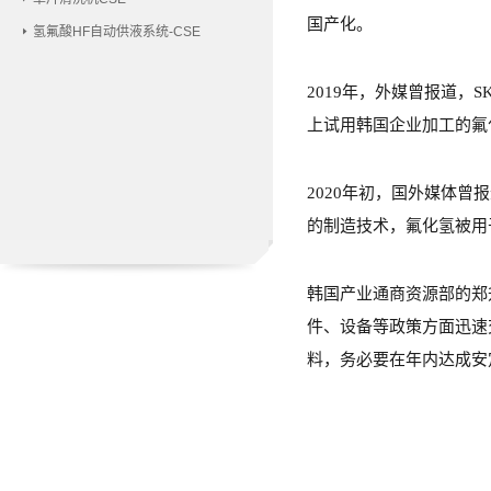
国产化。
氢氟酸HF自动供液系统-CSE
2019年，外媒曾报道
上试用韩国企业加工的氟
2020年初，国外媒体
的制造技术，氟化氢被用
韩国产业通商资源部的郑
件、设备等政策方面迅速
料，务必要在年内达成安