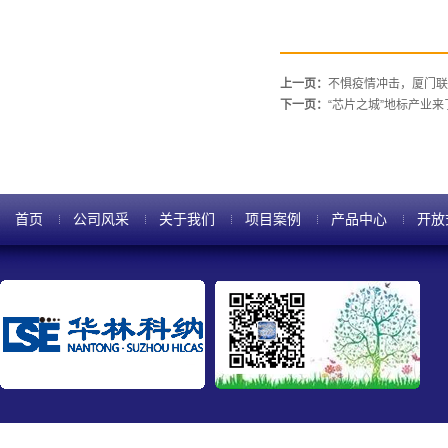
上一页：
不惧疫情冲击，厦门联
下一页：
“芯片之城”地标产业来
首页
公司风采
关于我们
项目案例
产品中心
开放