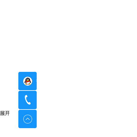
在线咨询
400-8798-096
展开