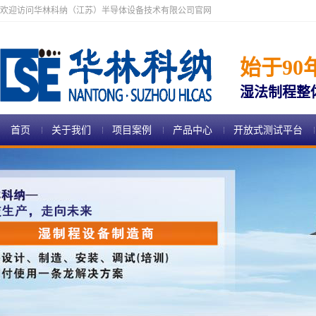
欢迎访问华林科纳（江苏）半导体设备技术有限公司官网
始于90
湿法制程整
首页
关于我们
项目案例
产品中心
开放式测试平台