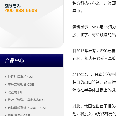
种高科技材料之一，韩国
热线电话:
400-838-6609
其中。
资料显示，SKC与SK海
膜、化学、材料领域的产
自2018年开始，SKC已
在2020年内开始光罩基
产品中心
2019年7月，日本经
外延片清洗机-CSE
韩国的出口管制，这三种
旋转式喷镀台-CSE
涂覆在半导体基板上的感
双腔甩干机
枚叶式清洗机-华林科纳CSE
对此，韩国也出台了相关
自动供酸系统（CDS）-CSE
划，将投入7.8万亿韩
单片清洗机CSE