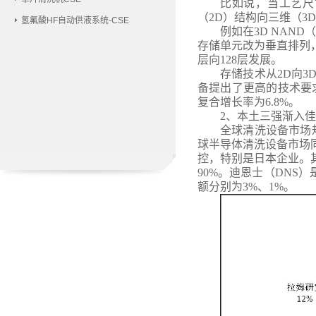
比如说，当工艺尺
（2D）结构向三维（3
氢氟酸HF自动供液系统-CSE
例如在
3D NAN
存储单元改为垂直排列
层向128层发展。
存储技术从
2D向
备提出了更高的技术要
复合增长率为6.8%。
2、
本土三强渐入佳
全球清洗设备市场
球半导体清洗设备市场
控，特别是日本企业。其
90%。迪恩士（DNS
额分别为3%、1%。