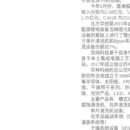
于其全球3%的份额。
今年
6月份，盛美股
收入分别为2.54亿元、5.
1.35亿元，CAGR 为
北方华创是
201
能源锂电装备及精密元器
设备的基础上进行了整合
寸单片清洗机和Bpure
洗设备份额达7%。
至纯科技基于自身
身于本土集成电路工艺
站，2017年成立独立
华林科纳的总公司
研究所合资成立于
20
事半导体、太阳能、F
蚀、干燥甩干系列、供
路、光伏产品、LED、
主要产品有：槽式
腐蚀清洗机、兆声清洗
单片清洗机设备；
化学品输送系统（
灌装系统等）
干燥系统设备（
I