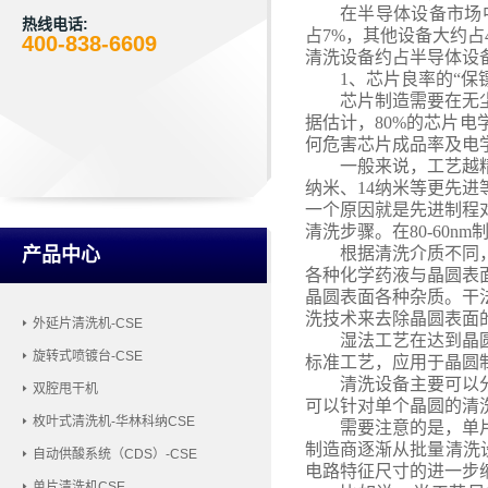
在半导体设备市场
热线电话:
占7%，其他设备大约
400-838-6609
清洗设备约占半导体设备
1
、
芯片良率的
“保
芯片制造需要在无
据估计，
80%的芯片
何危害芯片成品率及电
一般来说，工艺越
纳米、14纳米等更先
一个原因就是先进制程
清洗步骤。在80-60n
产品中心
根据清洗介质不同
各种化学药液与晶圆表
晶圆表面各种杂质。干
洗技术来去除晶圆表面
外延片清洗机-CSE
湿法工艺在达到晶
旋转式喷镀台-CSE
标准工艺，应用于晶圆
清洗设备主要可以
双腔甩干机
可以针对单个晶圆的清
枚叶式清洗机-华林科纳CSE
需要注意的是，单
制造商逐渐从批量清洗
自动供酸系统（CDS）-CSE
电路特征尺寸的进一步
单片清洗机CSE