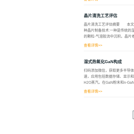
要均匀的抗蚀剂层。迄今为止，
平板晶片。旋涂 光刻胶旋涂
晶片清洗工艺评估
剂。该工艺与集成电路技术兼容
晶片清洗工艺评估摘要 本文介
流动造成物理阻碍，阻止完全覆
种晶片制备技术:一种是传统的
骤后受损结构的光学图像喷涂
的颗粒-气溶胶流中沉积。晶片
波喷嘴，其产生微米大小的液滴
查看详情>>
被氮化硅和钨颗粒污染的晶片，
粒。干法沉积工艺的低老化特性
湿式热氧化GaN构成
颗粒去除(清洗)是半导体晶片
扫码添加微信，获取更多半导体
64和41纳米的颗粒。清洗过
速，应用包括数据存储、显示和探
颗粒的溶液中和暴露在含有湿颗
H2O蒸汽。在GaN粉末和n-G
还没有很好地建立起来。这些包
查看详情>>
光电子能谱验证了氧化物的化学
上获得了相同的结果。此外，在
焦/摩尔的活化能。扫描电子显
镓界面是不规则的，对于器件制
至少为99.99%(以金属为基础)
气。为了比较，还进行了相同温度