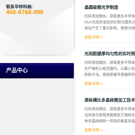
，结果，清洗后形成的栅氧化
估了能够实现低于10ppm的
联系华林科纳:
晶圆级微光学制造
400-8768-096
的产生。实验 本实验中的晶圆类型为
扫码添加微信，获取更多半导
失，并且观察到在2250 cm
DUV光刻步进机的衍射光整形
冲洗时，维持氢终止。据了解，
效应产生了重大影响，使得分辨率
UPW漂洗8小时的接触角变...
查看详情>>
眼科)、所有基于激光的设备和
的主要步骤和发明，综述了制造
光刻胶膜厚均匀性的实时预
1972年发展到3英寸，1976年
扫码添加微信，获取更多半导体
米。制造技术取得了令人难以
在严格的公差范围内，以最小化
产品中心
限制是焦深，将最大抗蚀剂厚度
的新方法。使用厚度传感器阵列
融石英晶片上制造。 ...
查看详情>>
厚度不均匀性。烘烤温度也受到
的挑战变得越来越困难。为了实
高纵横比多晶硅微加工技术
的进步将是必要的。除了更小的
扫码添加微信，获取更多半导
置由三个主要部分组成:多区域
法刻蚀与常规表面微加工相结合
温度检测器(RTDs)组成。 厚
体多晶硅结构一样高的垂直多晶硅
个来自OceanOptics的分叉光
查看详情>>