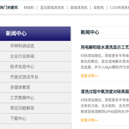
热门关键词：
刻蚀机
湿法腐蚀清洗机
腐蚀清洗机
显影机
CDS供液系
新闻中心
新闻中心
华林科纳动态
用电解阳极水清洗显示工艺
企业行业新闻
扫码添加微信，获取更多半导体
氧化的概念，氢化或电解水清洁技
技术信息中心
及金属，并引入MgO颗粒作为测
查看详情>>
开放式测试平台
电位高，pH值低，分别超过90
多媒体教室
中，重量损失在100至500
清洗过程中氧浓度对硅表面
1至5埃20埃/250毫升 阳
工艺数据中心
扫码添加微信，获取更多半导
lE15ej/cm3范围的污染
无有机污染、无水粘附、无天
常见问题解答
半导体工艺总数的三分之一和生
氧很容易溶解到UPW(超纯水)
无金属杂质、无有机物、无湿气
下载中心
查看详情>>