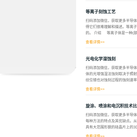
晶硅振动环形陀螺仪，其具有1.
种技术的全硅特性提高了长期稳
等离子刻蚀工艺
高几个数量级。这种技术也能够
扫码添加微信，获取更多半导体
片、高纵横比多层多晶硅微加工
得它们很难理解和描述。等离子
比、具有高品质因数和均匀材料
的。 介绍 等离子体是一种(部
形成亚微米电容间隙。这两个因
直。 制造技术 略&...
查看详情>>
性原子/分子碰撞，通过解离过
这种碰撞还会产生其他物种，如
光电化学湿蚀刻
态。由于电子态之间的能量对
扫码添加微信，获取更多半导体
机理适用于所有类型的等离子体
体的光增强湿法蚀刻取决于照射
在两种类型的感应驱动源:使用
纹位错也对蚀刻过程的蚀刻速率
度，主要是等离子体的均匀性。
查看详情>>
蚀刻停止层包括氮化镓。 实验 由
薄膜和~2。通过横向外延过度
旋涂、喷涂和电沉积技术比
我们确定位错依赖蚀刻的蚀刻速
扫码添加微信，获取更多半导体
2 图3 讨论 为了进一步了
每种方法的特点及其优缺点。
单的蚀刻。2.2 M氢氧化钾
具有大范围形貌的硅晶片上的3
之间...
查看详情>>