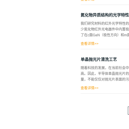
硝酸去胶后擦片又常使铝层擦伤
的欧姆接触,提高了多层布线的
氮化物异质结构的光学特性
四态,高度电离的气体叫做等离
我们研究材料的红外光学特性的
如氢弹的爆炸,火花放电及太阳
少氮化物红外光电器件中内置极
等离子体去胶工艺使用的是低温
了在c面GaN（极性方向）和m面
子在电场力作用下,向正电极运
种高能量的自由电子撞击气体分
查看详情>>
数...
间的比较。对于m面取向的Ga
器件建模外，非极性GaN上结
单晶抛光片清洗工艺
够观察到在Kyma Tech的m
随着科技的发展，在当前社会中
最有希望的。我们最近首次能够观察
高。因此，半导体单晶抛光片的
于未来的非极性氮化物器件是最有希
量，不能仅仅对抛光片表面的污
中的近红外吸收。这些结果对于
查看详情>>
粗糙度、氧化膜厚度、表面化学
洗工艺来说，硅单晶抛光片的清
光片来说，其清洗工艺仍然较为
导体材料抛光片的关键性技术，
晶抛光片的过程中，由于半导体
中，先用稀氟氢酸进行清洗，然