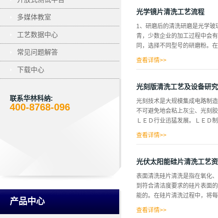
法是本发明所要解决的问题。发
到上述目的，本发明采用的技术
光学镜片清洗工艺流程
多媒体教室
片中片浸泡入清水中，超声波振荡
1、研磨后的清洗研磨是光学玻
1min；（3）将经过步骤（2
工艺数据中心
青，少数企业的加工过程中会有
浸泡入天然植物胶溶液中，超声
同，选择不同型号的研磨粉。在
植物胶溶液的浓度为0.5-2w
常见问题解答
干；（7）在密封干燥器中冷却至
查看详情>>
下载中心
研磨后的清洗设备大致分为两种
下：有机溶剂清洗剂（超声波）-
光刻版清洗工艺及设备研究
途是清洗沥青及漆片。以前的溶
联系华林科纳:
光刻技术是大规模集成电路制造
汰阶段；而长期使用三氯乙烯易
400-8768-096
不可避免地会粘上灰尘、光刻胶
剂厂家研制生产了非ODS溶剂
ＬＥＤ行业迅猛发展。ＬＥＤ制
条件的要求。比如在少数企业的
备的溶剂清洗槽冷凝管较少，自
查看详情>>
清洗剂的主要用...
节省成本，主要采用接触式曝光
缘胶层过厚，在接触式曝光过程
光伏太阳能硅片清洗工艺资
条更细，精度要求更高，所以光
表面清洗硅片清洗是指在氧化、
刻版而言却并非如此，其原因是
到符合清洁度要求的硅片表面的
一个芯片［２一］。由于零成像
能的。在硅片清洗过程中，将每
洗，而清洗的效果与清洗工艺以
产品中心
的去除对于光刻胶及其他有机污
查看详情>>