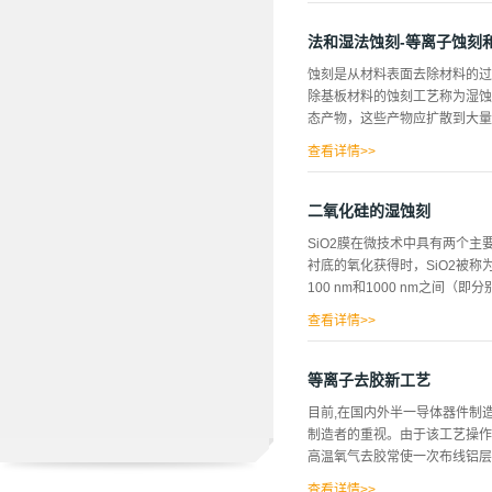
时可以超声提高浸泡...
艺中保证沾污不再增加却是非常
种清洗方法同等对待。1硅片清
法和湿法蚀刻-等离子蚀刻
而使氧化膜和与之相关的沾污难
蚀刻是从材料表面去除材料的过
污。1.1清除有机表面膜、粒子和
除基板材料的蚀刻工艺称为湿蚀
1∶1∶5第2步：HCl+H2O2
态产物，这些产物应扩散到大量
80℃。H2O2在高pH值时为强
HCl靠溶解和络合作用形成可溶
查看详情>>
反应（通过使用反应性等离子体
过程。干法刻蚀（等离子刻蚀）
二氧化硅的湿蚀刻
蚀刻通常是各向同性的，这导致
SiO2膜在微技术中具有两个
须被蚀刻剂化学物质覆盖。此外
衬底的氧化获得时，SiO2被
非常高。干蚀刻的一些优点是其
100 nm和1000 nm之间（
法蚀刻的一个例子是等离子体蚀
在任何方向上反应并且可以从掩
查看详情>>
有用，因为不会去...
以容易地用对硅的影响可以忽略
中。如果氧化物用作硅加工的高
等离子去胶新工艺
时，可以避免使用氧化物掩膜，
目前,在国内外半一导体器件制
向异性蚀刻，通常在KOH（氢
制造者的重视。由于该工艺操作
光进行，抗蚀剂对此不敏感。这
高温氧气去胶常使一次布线铝层由
蚀剂，因为未经稀释的KOH会
（HF）。如果直接使用，则这
查看详情>>