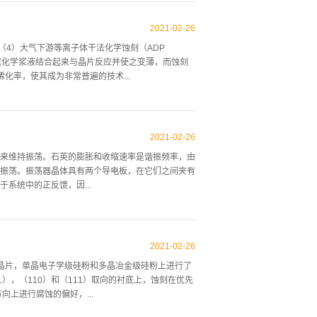
，膜厚与时间成正比。SiO2膜变厚时，膜厚与时间
速度取决于经扩散穿过SiO2膜到达硅表面的O2及OH
2021
-
02
-
26
。氧化反应，Si表面向深层移动，距离为SiO2膜厚
（4）大气下游等离子体干法化学蚀刻（ADP
为透明，通过光干涉来估计膜的厚度。这种干涉色的周期
或化学浆液结合起来与晶片反应并使之变薄，而蚀刻
率，也可用公式计算出(dSiO2)/(dox)=
化率，使其成为非常普遍的技术...
的亲水性来判断SiO2膜是否存在。也可用干涉膜计或椭圆
轮。研磨配方决定主轴的速度以及材料的去除率。为
晶圆的背面朝着砂轮放置，而砂带则放置在晶圆的前
2021
-
02
-
26
以相反的方向旋转，以确保砂轮和基材之间有足够的
来维持振荡。石英的膨胀和收缩速率是谐振频率，由
两个步骤：粗磨以〜5μm/ sec的速度进行大部
振荡。振荡器晶体具有两个导电板，在它们之间夹有
速度去除〜30μm或更小的材料，并在晶片上提供最终的光洁
系统中的正反馈，因...
些磨痕。Poligrind是一种抛光工具，可提供最大
CMP）...
择滤波器：它仅使谐振频带周围的频率范围很窄，从
时，晶体频带中的信号变得更强，最终主导了振荡器
2021
-
02
-
26
是基频谐振的输出频率，也可以是谐振频率的倍数，
晶硅晶片，单晶电子学级硅粉和多晶冶金级硅粉上进行了
表现出几种振荡模式，通常是基频的大约奇数倍。这
1），（110）和（111）取向的衬底上，蚀刻在优先
频率，但不是基频的正整数倍，因此泛音频率不是基频
方向上进行腐蚀的偏好，...
足够薄的晶体以产生超过30 MHz的基频。为了产
因为它们比会产生相同频率的基本晶体更厚，因此更