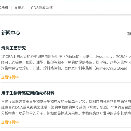
清洗机
显影机
CDS供液系统
新闻中心
您
清洗工艺研究
1PCBA上的污染的种类印制电路板组件（PrintedCircuitBoardAssembly，
眼可见的锡珠、残胶、油脂、指印等和不可见的助焊剂残留、粉尘等。这些污染物可
污染物包含助焊剂、汗液、焊料残渣和元器件及印制电路板（PrintedCircuitBoard
查看详情>>
染物包含焊剂中的松香及树脂的残留，胶带、粘结剂残留，皮肤油脂和防氧化剂等。
和PCBA加工时产生的玻璃纤维等。极性污染物会造成电迁移、枝晶生长、元器件
用于生物传感应用的纳米材料
吸附灰尘、静电粒子，引起导电接触不良，影响接插件的接触可靠性，粒子污染物则
生物传感器装置由其生物或受生物启发的受体单元定义，对相应的分析物具有独特的
极性污染物，也就是通常说的离子污染物。离子污染物的控制对于产品质量可靠性的
或病毒的DNA或从被感染或受污染的生物体的免疫系统（抗体，抗原）产生的蛋白
制，到生产中使用的焊膏、焊剂、焊锡丝等选型，再到生产过程中操作人员的工作服
分析物也可以是简单的分子，例如葡萄糖或污染物。生物传感器开发中的许多其他挑战
管理都会影响到产品污染物含量的高低，最终影响到产品的运行可靠性和寿命的长短
和系统的，需要投入大量的人力和物力。2清洗工艺的种类清洗工艺对解决PCBA上的污
查看详情>>