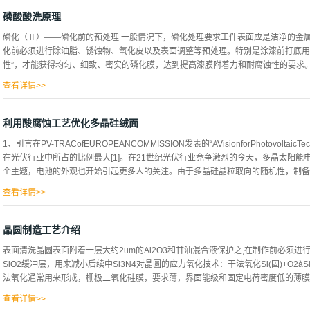
转导）的有效信号捕获。这种换能器将分析物与生物元素的相互作用转化为电化学，
并降低甚至单个分子的检测限，纳米材料是有希望的候选物，因为它有可能以减小的
磷酸酸洗原理
元件。在此类纳米材料中，对金纳米颗粒，半导体量子点，聚合物纳米颗粒，碳纳米
磷化（Ⅱ）——磷化前的预处理 一般情况下，磷化处理要求工件表面应是洁净的金
究领域的巨大发展，本文以非穷尽的方式总结了纳米材料的优势，重点关注的是纳米
化前必须进行除油脂、锈蚀物、氧化皮以及表面调整等预处理。特别是涂漆前打底用
益特性。纳米材料是有希望的候选物，因为它有可能以减小的体积固定更多数量的生
性”，才能获得均匀、细致、密实的磷化膜，达到提高漆膜附着力和耐腐蚀性的要求。因
米材料中，对金纳米颗粒，半导体量子点，聚合物纳米颗粒，碳纳米管，纳米金刚石
展，本文以非穷尽的方式总结了纳米材料的优势，重点关注的是纳米物体，这些物体
查看详情>>
料是有希望的候选物，...
是获得高质量磷化膜的基础。 1 除油脂 除油脂的目的在于清除掉工件表面的油脂
工擦刷、喷砂抛丸、火焰灼烧等。化学法主要：溶剂清洗、酸性清洗剂清洗、强碱液
利用酸腐蚀工艺优化多晶硅绒面
艺。 1.1 溶剂清洗 溶剂法除油脂，一般是用非易燃的卤代烃蒸气法或乳化法。最
1、引言在PV-TRACofEUROPEANCOMMISSION发表的“AVisionforPhotovolta
脂。蒸汽脱脂速度快，效率高，脱脂干净彻底，对各类油及脂的去除效果都非常好。
在光伏行业中所占的比例最大[1]。在21世纪光伏行业竞争激烈的今天，多晶太阳能
效果都很好。由于氯代卤都有一定的毒性，汽化温度也较高，再者由于新型水基低碱
个主题，电池的外观也开始引起更多人的关注。由于多晶硅晶粒取向的随机性，制备较
经很少使用了。 1.2 酸性清洗剂清洗 酸性清洗剂除油脂是一种应用非常广泛的方
助于酸腐蚀金属产生氢气的机械剥离...
查看详情>>
直是国内外技术人员研究的热点。目前，在多晶制绒众多工艺中，酸腐蚀工艺[2.3
绒技术[4]，基本也是成本最低、应用最为广泛的制绒技术[5]。因此，使用低成本
晶圆制造工艺介绍
当今太阳能电池技术研究的重点。本文采用酸腐蚀制绒技术，通过改变酸腐液的温度
表面清洗晶圆表面附着一层大约2um的Al2O3和甘油混合液保护之,在制作前必须
反射光谱仪测其反射率，用扫描电子显微镜（SEM）对其形貌进行观察，并进行分
SiO2缓冲层，用来减小后续中Si3N4对晶圆的应力氧化技术：干法氧化Si(固)+O2àSiO2(
过程本实验样品是由英利（中国）能源有限公司生产的B参杂P型多晶A等硅片，电阻率为0.7
法氧化通常用来形成，栅极二氧化硅膜，要求薄，界面能级和固定电荷密度低的薄膜。
190μm。酸腐蚀制绒设备是由RENA厂家提供的RENA链式制绒机。腐蚀槽中的腐蚀
（DI水）按...
查看详情>>