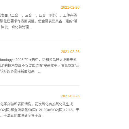
电化学发光，磁，重量或光学信号。为了增加灵敏度
体积固定增加量的生物受体单元，甚至自身充当转导
2021
-
02
-
26
管，纳米金刚石和石墨烯进行了深入研究。由于该研
属表面（二合一、三合一、四合一例外）。工件在磷
物体，这些物体比“仅仅”增加表面积提供了更多的有
磷化还要求作表面调整，使金属表面具备一定的“活
物受体单元，甚至可以自己充当转导元件。在此类纳
此，磷化前处理...
和石墨烯进行了深入研究。由于该研究领域的巨大发
比“仅仅”增加表面积提供了更多的有益特性。纳米材
、油污。包括机械法、化学法两类。机械法主要是：手
清洗，低碱性清洗剂清洗。以下介绍化学法除油脂工
2021
-
02
-
26
常见的是采用三氯乙烷、三氯乙烯、全氯乙烯蒸汽除油
icTechnologyin2005”的报告中，可知多晶硅太阳能电池
在氯代烃中加入一定的乳化液，不管是浸泡还是喷淋
电池的技术发展不仅要围绕着“提高效率、降低成本”两
性清洗剂的出现，溶剂蒸汽和乳液除油脂方法现在已
好的多晶硅绒面效果一...
法。它利用表面活性剂的乳化、润湿、渗透原理，并借
]是一个比较容易整合到多晶太阳能电池处理工序中的制
的酸腐蚀制绒技术制备具有高效、美观的电池片已成为
2021
-
02
-
26
和浓度配比，对多晶硅片进行各向同性腐蚀，用紫外
进行化学刻蚀和表面清洗。初次氧化有热氧化法生成
析，从而寻找更优的多晶硅绒面效果。2、实验原理和
固)和湿法氧化Si(固)+2H2OàSiO2(固)+2H2。干
-2.0Ω·cm，尺寸为156×156mm,厚度约为
干法氧化成膜速度慢于湿...
液由浓度为65%的HNO3、40%的HF和去离子水