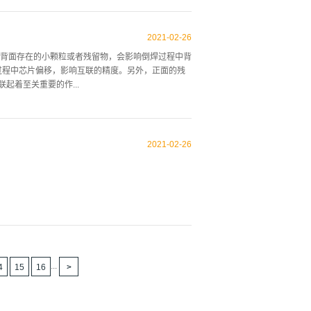
的凸脊形式的多孔硅（por-Si）覆盖。可以通过
粒催化剂和Si颗粒之间作用力的分析表明，强吸引力
2021
-
02
-
26
接触。这些吸引力将催化剂拉向颗粒内部，并解释了为
背面存在的小颗粒或者残留物，会影响倒焊过程中背
电子和光伏技术扩展到药物输送和能量存储。纳米结
过程中芯片偏移，影响互联的精度。另外，正面的残
Santos等人，2011；Santos和Hirvonen，
起着至关重要的作...
从小分子药物到治疗性生物分子的各种有效载荷，例如
。在芯片的抛光与切割工艺中，光刻胶用于保护铟柱，石蜡
溶于丙酮，去除相对容易。然而，对于石蜡的去除，
2021
-
02
-
26
但浪费时间，而且清洗过程中，背面的蜡容易残留，
。为了适应环保要求和提高工作效率，本实验采用去
背面还是正面残留物几乎没有，比常规工艺清洗更加
的使用既节省了时间，提高了效率， 又使操作简单
中 , 背面的蜡容易残留，正面清洗过程毛笔的力度
...
4
15
16