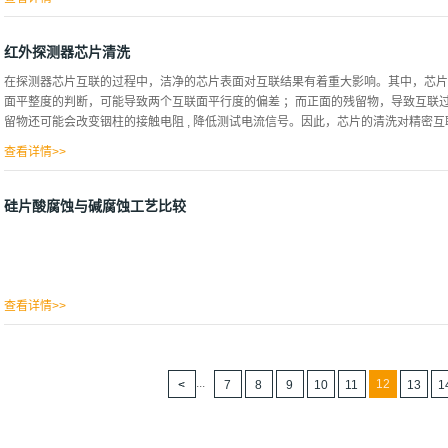
易于制造，尽管可以激...
发现该模型与测得的活化能一致。冶金级粉末的蚀刻会产生颗粒，其表面主要被相互连接
超声搅拌从这些多孔颗粒中收获硅纳米线（SiNW）和成束的SiNW。对金属纳米颗
红外探测器芯片清洗
的静电和范德华相互作用确保了在整个蚀刻过程中金属纳米颗粒与Si颗粒保持紧密
在探测器芯片互联的过程中，洁净的芯片表面对互联结果有着重大影响。其中，芯片
什么粉末颗粒在所有暴露的表面上均等地被蚀刻。介绍硅有望将其应用范围从主要的
面平整度的判断，可能导致两个互联面平行度的偏差 ；而正面的残留物，导致互联
构的硅已经吸引了对治疗化合物中多种化合物的靶向递送的极大兴趣（Salonen等人，2008；
留物还可能会改变铟柱的接触电阻 , 降低测试电流信号。因此，芯片的清洗对精密互联
2012）。多孔硅（por-Si）颗粒已被广泛研究用于药物的持续释放，并成功用于
肽，siRNA和DNA（Kaukonen...
查看详情>>
用。芯片的清洗主要是光刻胶（AZ4620）和蜡（Logitech 公司提供）的去除
则作为一种良好的粘黏剂将芯片固定在玻璃平板和基板上进行加工。其中，光刻胶易
硅片酸腐蚀与碱腐蚀工艺比较
常规工艺是在室温下，三氯乙烯中长时间浸泡，然后用毛笔和棉球清洗。这种方法不
正面毛笔的力度也不易控制，太轻容易残留蜡，太重则会损伤铟柱，没有客观的标准
蜡剂取代三氯乙烯去除石蜡，只需将芯片在去蜡剂中浸泡较短时间，得到的芯片不管
干净。此外，去蜡剂不溶解光刻胶，不影响常规工艺中光刻胶的去除。因此，去蜡剂
方便，减少了人为因素对工艺过程的影响。发明内容基于目前常规工艺芯片的清洗过程
查看详情>>
也不易...
...
12
7
8
9
10
11
13
1