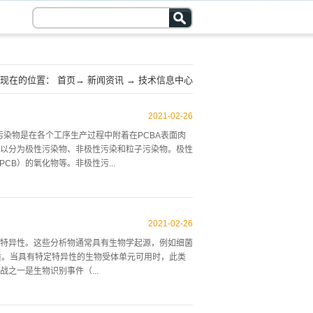
现在的位置：
首页
→
新闻资讯
→
技术信息中心
2021
-
02
-
26
PCBA）污染物是在各个工序生产过程中附着在PCBA表面肉
以分为极性污染物、非极性污染和粒子污染物。极性
，PCB）的氧化物等。非极性污...
粒子污染物包含尘埃、烟雾、棉絮、锡珠、静电粒子
的引脚腐蚀，严重时会引起电路失效。非极性污染物会
2021
-
02
-
26
会加剧污染的危害。在以上污染物中危害最大的应属
特异性。这些分析物通常具有生物学起源，例如细菌
控制意义重大。从元器件、PCBA污染物残留的控
质。当具有特定特异性的生物受体单元可用时，此类
、手套等穿戴控制，到最后产品的包装、转运工装的
之一是生物识别事件（...
。这些生产中的质量控制，是非常细致、周密、严格
染...