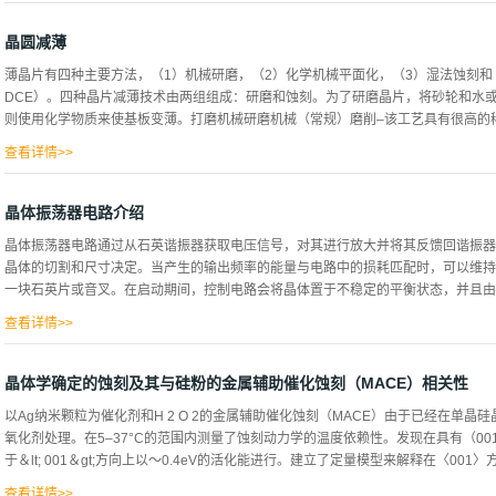
法。湿法氧化通常用来形成作为器件隔离用的比较厚的二氧化硅膜。当SiO2膜较薄时
的平方根成正比。因而，要形成较厚SiO2膜，需要较长的氧化时间。SiO2膜形成的
晶圆减薄
基等氧化剂的数量的多少。湿法氧化时，因在于OH基SiO2膜中的扩散系数比O2的大
薄晶片有四种主要方法，（1）机械研磨，（2）化学机械平面化，（3）湿法蚀刻和
的0.44倍。因此，不同厚度的SiO2膜，去除后的Si表面的深度也不同。SiO2膜
DCE）。四种晶片减薄技术由两组组成：研磨和蚀刻。为了研磨晶片，将砂轮和水
约为200nm，如果预告知道是几次干涉，就能正确估计。对其他的透明薄膜，如知道其折射
则使用化学物质来使基板变薄。打磨机械研磨机械（常规）磨削–该工艺具有很高的稀
(nox)/(nSiO2)。SiO2膜很薄时，看不到干涉色，但可利用Si的疏水性和SiO2
仪...
查看详情>>
。它使用安装在高速主轴上的金刚石和树脂粘合的砂轮，类似于旋涂应用中使用的砂
了准备机械研磨，将晶片放在多孔陶瓷卡盘上，并通过真空将其固定在适当的位置。
晶体振荡器电路介绍
侧，以防止晶圆在减薄过程中受到任何损坏。当去离子水喷洒到晶圆上时，两个齿轮
晶体振荡器电路通过从石英谐振器获取电压信号，对其进行放大并将其反馈回谐振器
润滑。这也可以控制温度和减薄率，以确保不会将晶片切割得太薄。总而言之，该过程分
晶体的切割和尺寸决定。当产生的输出频率的能量与电路中的损耗匹配时，可以维持
分的细化。用1200至2000粗砂和poligrind精磨精磨。通常以≤1μm/ sec的
一块石英片或音叉。在启动期间，控制电路会将晶体置于不稳定的平衡状态，并且由于
度。1200粗砂的粗糙表面带有明显的磨痕，而2000粗砂的粗糙程度较小，但是仍然有一
的晶片强度，并消除了大部分的次表面损伤。化学机械平面化（CMP）化学机械平面化（
查看详情>>
此任何微小的噪声被放大，增加振荡。晶体谐振器也可以看作是该系统中的高频率选
而使其他所有信号衰减。最终，只有谐振频率有效。当振荡器放大从晶体发出的信号
晶体学确定的蚀刻及其与硅粉的金属辅助催化蚀刻（MACE）相关性
的输出。石英晶体的窄共振带滤除了所有不需要的频率。石英振荡器的输出频率可以
以Ag纳米颗粒为催化剂和H 2 O 2的金属辅助催化蚀刻（MACE）由于已经在单
称为谐波频率。谐波是基频的精确整数倍。但是，与许多其他机械谐振器一样，晶体
氧化剂处理。在5–37°C的范围内测量了蚀刻动力学的温度依赖性。发现在具有（00
些被称为“泛音模式”，并且可以设计振荡器电路来激发它们。泛音模式处于近似的
于＆lt; 001＆gt;方向上以〜0.4eV的活化能进行。建立了定量模型来解释在〈001〉
的精确谐波。高频晶体通常被设计为在第三，第五或第七谐波下工作。制造商很难生产
生更高的频率，制造商将泛音晶体调整为将第三，第五或第七泛音置于所需的频率，
查看详情>>