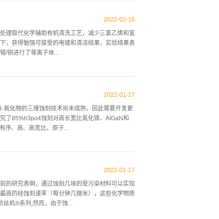
法的组合是最有效的薄模溶液的途径。大多数薄晶圆
圆。然而，在一些应用中，由于产量、经济、工艺流
2022
-
02
-
16
抛光留下的应力的必要步骤。化学稀薄也是抛光（磨
处理取代化学辅助有机清洗工艺，减少三氯乙烯和氢
可能留下的导致损伤或表面特征。湿蚀刻涉及液体和
下，获得勉强可接受的电镀和清洁结果，实验结果表
浸泡是蚀刻和变薄是常见选择。如果衬底只能暴露在
铜进行了等离子体...
和输运引起的不均匀性。根据特定的包装或设备要
TV要求范围内可以去除...
TM最大直列可处理300 mm的电路板尺寸，适用于
统三部分组成，射频电源系统采用13.56兆赫射频
2022
-
01
-
17
器。 图1实验的起点是通过扫描电镜图像比较镀铜样
Ⅲ-氮化物的三维蚀刻技术尚未成熟，因此需要开发更
品用水清洗，用化学试剂和等离子体有机清洗，用
5%h3po4蚀刻对高长宽比氮化镓、AIGaN和
扫描电镜图像，但是不清楚哪种清洗方法优于另一种,似
有序、高、高宽比、原子...
显示了更均匀的表面。通过扫描电镜图像观察清洁效果可
将样品浸入化学物质...
缓慢蚀刻部位的出现，显示了侧壁蚀刻部位的凹/凸阶
EBL允许使用具有不同横截面的高度控制的纳米结构
2022
-
01
-
17
的横向（非极性）蚀刻在所有四种衬板的尺寸上是一致
前的研究表明，通过蚀刻几埃的受污染材料可以实现
·这表明有不同的快速蚀刻平面暴露在较高的铝含量下 延长
最高的硅蚀刻速率（每分钟几微米），这些化学物质
间导致破裂和过度蚀刻·HAADF-STEM表明，在过
克纺丝机®系列,然而，由于蚀...