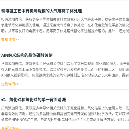
变薄，消除研磨和抛光留下的地下损伤，4）通过等离子体蚀刻。通常研磨和其他方
处理是通过将晶圆与临时载体粘合，从而以与传统的较厚晶圆几乎相同的方式处理晶
铜电镀工艺中有机清洗铜的大气等离子体处理
程或器件性能的原因，最好没有载体来处理晶片。化学变薄是消除损伤和减轻研磨和
扫码添加微信，获取更多半导体相关资料本研究利用大气等离子体，以等离子体表面
薄后）作为制造超薄晶圆的替代方法。它的另一个好处是，完全消除了导致其他技术
氧化钠等化学物质的使用。通过采用大气等离子体处理，在不使用危险化学品的情况
固体基底之间的相互作用，它通常是最快、最经济的方法。当衬底两侧可能湿润时，
明，从环境友好的角度来看，用等离子体处理代替化学过程是合理的，此外，还对浸锡/
一侧的蚀刻剂中，那么自旋或喷雾将成为合理的候选者，但每个都有其缺点，如径向
求，改进的均匀性(就TTV而言)通常是一个重要的考虑因素；传统技术在保持在允许的T
查看详情>>
处理，以了解等离子体处理的锡/铜的可焊性，用于实际工业应用。本实验采用的MyPL
大体积微电子封装制造环境，该系统由射频电源系统、气体输送系统和等离子体产生系
AIN纳米结构的晶体磷酸蚀刻
电源，带有自动阻抗匹配模块，气体输送系统有四个带数字控制系统的质量流量控制
扫码添加微信，获取更多半导体相关资料引言为了充分实现Ⅲ-氮化物的潜力，由于
品，扫描电镜图像是通过常规化学清洗和等离子清洗从样品中获得的,将两个铜箔样
强大的三维自上而下蚀刻技术。结合实验室开发的两步自上而下的制造工艺，我们研究了8
H2SO4酸洗，并用硫酸铜4H20对清洗后的铜样品进行电镀。图1显示了电镀后的
AIN纳米线的影响。 氮化镓纳米线的氢氧化钾蚀刻法·氮化镓在AZ400K中蚀刻，得到
乎图1(b)是等离子体清洁的样品，显示了局部形成的稍大的铜颗粒，但是图1(a)
能会导致表面的近视，因此在以下实验中选择了更宽的观察视野。 图2化学清洗是通过
查看详情>>
上侧壁光滑的纳米线·对氢氧化钾蚀刻过程进行了研究，通过快速蚀刻部位的消失和
梯模型 通过两步自上而下的过程进行蚀刻 ·晶片级掩蔽最初使用自组装的硅球单层·
硅、氮化硅和氧化硅的单一背面清洗
阵列 AlGaN在热磷酸中的刻蚀 热磷酸中的侧蚀速率与铝含量的关系·纳米线尖端
扫码添加微信，获取更多半导体相关资料关于氮化硅和二氧化硅层上的金属去除，先
的、可量化的尺寸·氮化镓与14%AIGAN明显相似，65%AIGaN与AIN明显相似
非常有效的清洗，通过为多晶硅蚀刻和晶圆变薄而开发的湿蚀刻化学方法，可以获得
氮化镓纳米线延长拉伸时间·800nm起始直径NW的临界蚀刻时间为55min·延长蚀刻时
通常是HF/HNO3混合物、FNPS(HF/HNO3/H3po4/h2so4)或商业解决方案，如默
度蚀刻过程中没有暴露的系统平面&#...
查看详情>>