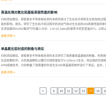
刻的硅的厚度和均匀性难以控制，这些化学方法不适合重复清洗步骤。此外，二氧化硅
基质如何，都不能使用相同的配方,研究发现，直高频清洗对二氧化硅和氮化硅的铜去
高温处理对氮化铝基板表面性能的影响
硅，铜污染可从1012at/cm²降低到1010at/cm²,虽然这种清洗方案目前用于
扫码添加微信，获取更多半导体相关资料本研究探讨了生长后冷却和生长前加热过程
渡金属，因为它不蚀刻硅或具有较低的氧化还原电位值,如果可以通过调整稀释度和化
能的影响。首先，研究了生长后冷却过程中的流动气体对生长后的AlN表面性能的影响，
刻氮化硅。在这项研究中，我们研究了一种解决方案，使我们能够通过改变混合物成
在添加氨的H2/N2载流气中(输入分压：1.6×10-3atm)的速率冷却至室温(RT)，以防
速率,我们选择了一种h2o：h2o2：h2so4：HF(dHF-SPM)混合物，因为它
面,含dHF-SPM混合物的硅蚀刻...
查看详情>>
比较，我们用4个相同的方法制备了另一个样品，但在生长后冷却时没有添加氨。其次
HVPE生长的AlN层的表面污染，为此，如上所述，HVPE-AlN层在PVT-AlN衬
单晶氮化铝衬底的制备与表征
表面暴露在H2蚀刻中，然后在有无氨(输入分压氨：1.6×10-3atm)的载气中再次加热至
扫码添加微信，获取更多半导体相关资料本文研究了高质量单晶基板的制备，利用原
AlN/HVPE-AlN“界面”。第三，利用由HVPE生长层制备的HVPE-AlN基底
在这些颗粒中，大的单晶颗粒以螺钉位错密度低于5×104cm-3生长，而边缘的位错
气(输入分压氨：1.6×10-3atm)的温度下被加热至1350-1450ºCatm的温度，将底
AFM成像技术，分别制备了高质量的外延生长AlN单晶基底物并进行了表征。此外，还研
室温。利用10Hz的脉冲ArF准分子激光器(λ=1...
查看详情>>
N的N端面和al端面的差异蚀刻效应，为了识别N端或铝端面，采用了聚合束电子衍
沿c轴晶体学方向的N端和铝端表面的影响。此外，我们还讨论了一种基于tem的方法，
中(见图1)，使用Slack和McNelly开发的升华-再凝结技术首次生产了直径高达10m
...
14
9
10
11
12
13
15
1
对生长小面的AFM成像揭示了关于AlN生长机制的有趣信息。如图2所示的晶体生
相对应，0.25nm高的单层台阶由三角形组成的三角形片段组成，每个连续单层上的三
步，一层每个边缘原子只有一个断裂键，下一层的平行步骤是每个边缘原子有2个断