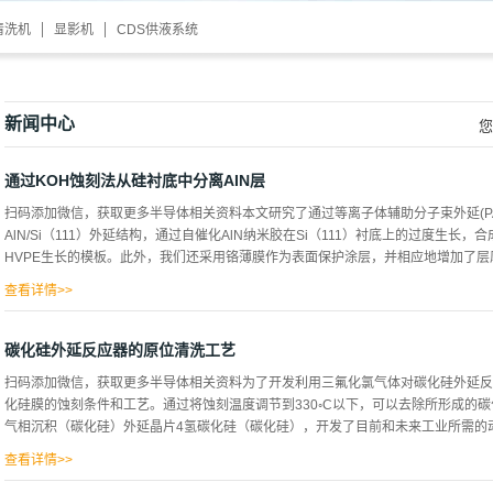
清洗机
显影机
CDS供液系统
新闻中心
您
通过KOH蚀刻法从硅衬底中分离AIN层
扫码添加微信，获取更多半导体相关资料本文研究了通过等离子体辅助分子束外延(PAM
AlN/Si（111）外延结构，通过自催化AlN纳米胶在Si（111）衬底上的过度生长，合
HVPE生长的模板。此外，我们还采用铬薄膜作为表面保护涂层，并相应地增加了层厚
查看详情>>
在氢氧化钾溶液中蚀刻这种结构可以导致AlN层从衬底中逐渐分离，同时，还观察到
过延伸的可能性，这项工作是研究通过氢氧化钾蚀刻从衬底中分离AlN层的一个延续，用PA
碳化硅外延反应器的原位清洗工艺
（见图1）。 图1首先，利用VeecoGen200MBE系统，在半绝缘(R10000Ohm×c
扫码添加微信，获取更多半导体相关资料为了开发利用三氟化氯气体对碳化硅外延反
底物的原外延制备采用改进的白石法进行，在生长前，将Si（111）衬底在T=850°C
化硅膜的蚀刻条件和工艺。通过将蚀刻温度调节到330◦C以下，可以去除所形成的
PAMBEAlN/Si（111）样品获得的样品作为厚AlN层HVPE生长的模板。通过扫描电
气相沉积（碳化硅）外延晶片4氢碳化硅（碳化硅），开发了目前和未来工业所需的动力
样品进行了研究，在KOH：h2o（1：5）溶液中，使用化学蚀刻法鉴定了AlN脱毛层的晶
查看详情>>