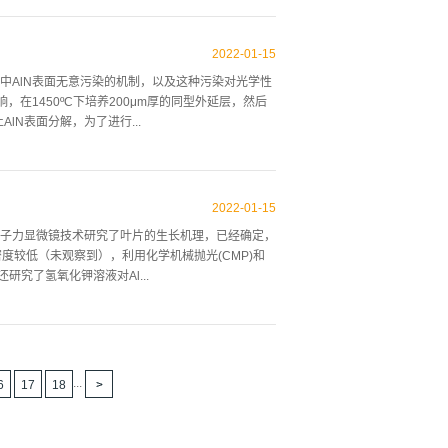
和氮化硅的蚀刻速率降低了10到100倍，所以无论
污非常有效,在工业环境中，通过仅蚀刻7A的氮化
2022
-
01
-
15
集成电路制造厂，但它不能解决硅表面的金属去污，特别是过
中AlN表面无意污染的机制，以及这种污染对光学性
学比来控制Si和二氧化硅上的蚀刻速率，则不会蚀
在1450ºC下培养200μm厚的同型外延层，然后
分和温度来“调整”和控制硅、氮化硅和氧化硅的蚀刻
止AlN表面分解，为了进行...
可以独立地控制3种感兴趣材料的蚀刻速率，而不会粗糙硅表
，研究了在添加和不含氨的H2/N2载气中加热的
底上生长，但衬底在没有氨供应的情况下冷却到RT，使AlN
2022
-
01
-
15
1450ºC，再生长若干μm厚的AlN层，形成HVPE-
子力显微镜技术研究了叶片的生长机理，已经确定，
，研究了热处理气氛和温度的影响，基底在有和没有氨供应的载
密度较低（未观察到），利用化学机械抛光(CMP)和
物在每个温度下保持1min，然后以5ºC/min的速率冷却到
究了氢氧化钾溶液对Al...
射法。我们研究了氢氧化钾溶液对高质量单晶基底上
以明确地沿c轴识别N端面和al端面。在晶体IS设施
m的AlN束，该技术显示晶体生长速率高达0.3mm/小时,
...
6
17
18
长正面面的原子排列与六角形菱形晶c面正面的特征结构
角形相对于前一单层旋转60o或180o，方向的一
裂键；后一层中每个边缘原子又有1个断裂键的步骤