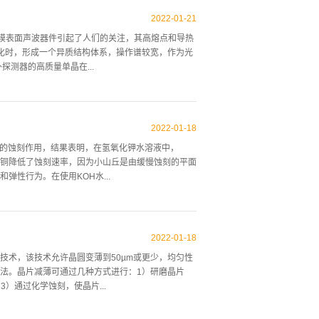
用三氟氯气体制备一种适用于所形成的碳化硅薄膜的
,以尺寸为3cm×3cm的小碳板作为基座,本研究中
2022
-
01
-
21
硅外延生长过程,在4h碳化硅衬底表面形成30-
薄膜表面声波器件引起了人们的关注，其高熔点和导热
反应器12中，如图所示1，该反应器由一个气体供应
金化时，形成一个异质结构体系，操作谱较宽，作为光
的横截面较小，以实现三氟化氯气体的高消耗效率。
测器的高质量单晶在...
红外线加热，六盏红外灯的功率根据之前在环境氮中测
中加热...
为可能。对AIN和相关合金应用的一个关键要求是开
多晶AIN，但迄今为止没有一种被证明适用于单晶材
2022
-
01
-
18
沸腾的HF/H2o、14-16HNO3/HF17或稀释的
0)的蚀刻作用，结果表明，在氢氧化钾水溶液中，
子体蚀刻方法备受关注，在之前已经证明了在
平的铜降低了蚀刻速率，因为小山丘是由缓慢蚀刻的平面
丙烷和氮通量从电子回旋共振~ECR！等离子体源~脉波
性行为。在使用KOH水...
AIN是多晶的，而在氧化铝上生长的AIN是缺陷单晶，研
.
以获得更光滑的加工表面，并且蚀刻表面上的微金字塔的
生的氢与Si各向异性蚀刻表面粗糙度的原因有关，
2022
-
01
-
18
u影响蚀刻表面粗糙度和速度。使用32重量%KOH
技术，该技术允许晶圆变薄到50µm或更少，均匀性
用ICP-MS（横河PMS-200）分析液体中金属杂
法。晶片减薄可通过几种方式进行：1）研磨晶片
加到H水溶液中是通过使用用于原子吸收分析的金属标
3）通过化学蚀刻，使晶片...
糙度Rz，该10点平均粗糙度Rz是由表面粗糙度计测
析...