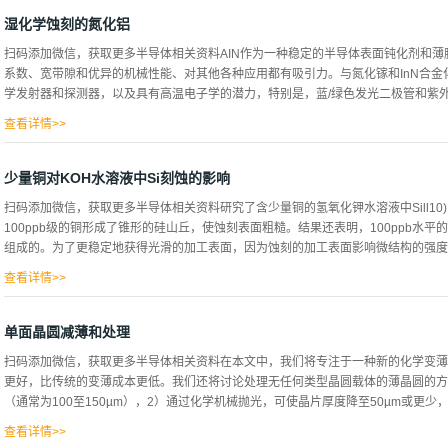
过热和等离子体增强CVD反应器的反应器清洗技术去除它们。本研究详细研究了利
碳化硅外延反应器原位清洗工艺的化学反应条件。 图1图1显示了本研究中使用的反应器
湿化学蚀刻的氮化铝
使用的基座由高纯碳制成，表面覆盖碳化硅涂层，与工业CVD反应堆相同,遵循4h碳化
扫码添加微信，获取更多半导体相关资料AIN作为一种稳定的半导体表面钝化剂和
50μm厚的4h碳化硅外延薄膜。为了进行蚀刻，将具有碳化硅薄膜的基座插入到水平
系数、宽带隙和优异的机械性能、对其他各种应用都有吸引力。与氮化镓和InN合
系统、一个石英室和六个红外灯组成。供气系统引入了三氟化氯气和氮气，该反应器
学发射器和探测器，以及具有高温电子学的潜力，特别是，蓝/绿色发光二极管和紫外探
石英室的高度和宽度分别为10mm和40mm，磁座通过卤素灯通过石英室壁发射的
量的温度进行调整。 图2图2显示了本研究中使用的典型过程。首先，将基座在环境氮气
查看详情>>
氧化铝和其他底物上外延生长的进展，蓝/绿色发光二极管和紫外探测器的最新进展成
发用于器件结构图案化的受控湿和干蚀刻技术，各种不同的蚀刻溶液已被用于非晶或
少量铜对KOH水溶液中Si刻蚀的影响
料，对于等离子体辅助化学气相沉积AIN在Si或III-V衬底上，膨胀或反应性蒸发的薄膜也在
扫码添加微信，获取更多半导体相关资料研究了含少量铜的氢氧化钾水溶液中Sill1
NaOH18溶液中被蚀刻，由于缺乏可靠的单晶材料湿蚀刻溶液，氮化物材料的等离
100ppb级的铜形成了锥形的硅山丘，使蚀刻表面粗糙。结果还表明，100ppb水
ch4/h2-、氯气-或br2基的等离子体化学中，AIN的光滑各向异性干蚀刻。三甲胺
组成的。为了更稳定地获得光滑的加工表面，因为蚀刻的加工表面影响微结构的强度和弹
波MPOR610，以2.45GHz和200W正向功率作为生长化学品，在砷化镓上生长的
究了两种不同的单晶样品：第一个有一个双晶x射线衍射峰宽~的半最大宽度，400弧..
查看详情>>
溶液蚀刻{110}面硅晶片的研究中，当KOH水溶液的浓度为30-40重量%时，可
出现次数根据硅晶片的热处理条件而不同。 另一项研究表明，反应产物和蚀刻反应产
单面晶圆减薄和处理
然而，尚未获得关于ppb级杂质的影响的知识，在本研究中，我们发现ppb级的微量C
扫码添加微信，获取更多半导体相关资料在本文中，我们将专注于一种新的化学变薄
水溶液（85%KOH试剂，关东化学制造，用纯水稀释）作为蚀刻液，对于KOH水溶液，
更好，比传统的变薄成本更低。我们还将讨论处理无任何类型晶圆载体的薄晶圆的方
质的量，确认添加Cu之前液体中Cu的量，然后添加Cu并进行蚀刻实验。 将Cu添
（通常为100至150µm），2）通过化学机械抛光，可使晶片厚度降至50µm或更少，
准溶液并将其与化学品中所含的含量相加来获得的。蚀刻表面的粗糙度为10点平均粗
量的表面形状的粗糙度曲线计算的，用SEM观察蚀刻表面的形状，并用俄歇电子能谱分
查看详情>>