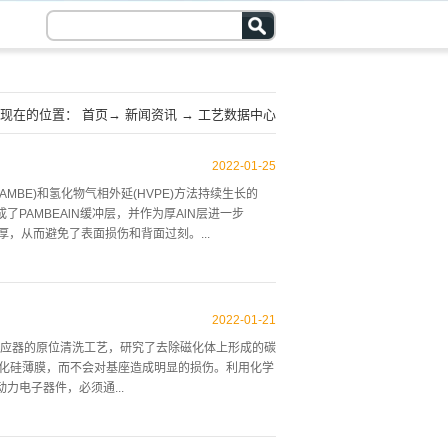
现在的位置：
首页
→
新闻资讯
→
工艺数据中心
2022
-
01
-
25
BE)和氢化物气相外延(HVPE)方法持续生长的
成了PAMBEAlN缓冲层，并作为厚AlN层进一步
，从而避免了表面损伤和背面过刻。...
了样品表面的几次损伤，此外，还发现了AlN层背面
MBE和HVPE法一致合成AlN/Si（111）样品
2022
-
01
-
21
m)Si（111）基板上生长具有纳米柱种子层的AlN薄膜，
应器的原位清洗工艺，研究了去除磁化体上形成的碳
下退火30min，以去除二氧化硅层，以
碳化硅薄膜，而不会对基座造成明显的损伤。利用化学
子显微镜(SEM)和x射线衍射(XRD)分析对两种类型的
电子器件，必须通...
体极性，以及AlN从Si（...