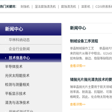
热门关键词：
刻蚀机
湿法腐蚀清洗机
腐蚀清洗机
显影机
CDS供液系
新闻中心
新闻中心
华林科纳动态
制绒设备工序流程
企业行业新闻
单晶制绒操作工艺 单晶硅片
来的硅片从箱子中取出，以2o
技术信息中心
如有缺角、崩边、隐裂等缺陷的
查看详情>>
半导体技术
员，将这些硅片分类放置、集中
光伏太阳能技术
准确记录硅片批号、生产厂家、
锗抛光片抛光清洗技术的要
在盒架上，等待制绒。 2.开
检测与测量相关
锗单晶抛光片主要用于航天领域
备...
效率高、耐高温、抗辐射、可靠
平板显示技术
格畸变。因此，化合物太阳电池
清洗与洁净技术
查看详情>>
开放式测试平台