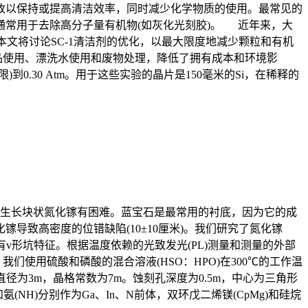
改以保持或提高清洁效率，同时减少化学物质的使用。最常见的
常用于去除高分子量有机物(如灰化光刻胶)。 近年来，大
本文将讨论SC-1清洁剂的优化，以最大限度地减少颗粒和有机
品使用、漂洗水使用和废物处理，降低了拥有成本和环境影
0.30 Atm。用于这些实验的晶片是150毫米的Si，在稀释的
生长块状氮化镓有困难。蓝宝石是最常用的衬底，因为它的成
致高密度的位错缺陷(10±10厘米)。我们研究了氮化镓
具有v形坑特征。根据温度依赖的光致发光(PL)测量和测量的外部
使用硫酸和磷酸的混合溶液(HSO：HPO)在300℃的工作温
直径为3m，晶格常数为7m。蚀刻孔深度为0.5m，中心为三角形
氨(NH)分别作为Ga、In、N前体，双环戊二烯镁(CpMg)和硅烷