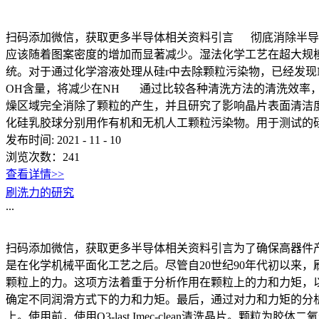
扫码添加微信，获取更多半导体相关资料引言 彻底消除半导
应该随着图案密度的增加而显著减少。湿法化学工艺在超大规
统。对于通过化学溶液处理从硅r中去除颗粒污染物，已经发现NH
OH含量，将减少在NH 通过比较各种清洗方法的清洗效率，
燥区域完全消除了颗粒的产生，并且研究了影响晶片表面清洁度的
化硅乳胶球分别用作有机和无机人工颗粒污染物。用于测试的硅片直径为3英寸，
发布时间:
2021
-
11
-
10
浏览次数：
241
查看详情>>
刷洗力的研究
...
扫码添加微信，获取更多半导体相关资料引言为了确保高器件
是在化学机械平面化工艺之后。尽管自20世纪90年代初以来
颗粒上的力。这项方法着重于分析作用在颗粒上的力和力矩，
确定不同润滑方式下的力和力矩。最后，通过对力和力矩的分析，
上。使用前，使用O3-last Imec-clean清洗晶片。颗粒为