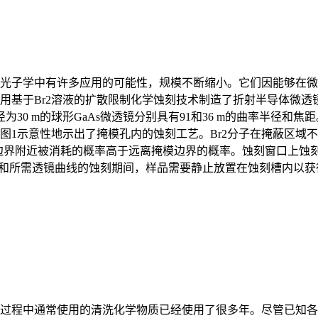
光子学中有许多应用的可能性，规模不断缩小。它们因能够在微
基于Br2溶液的扩散限制化学蚀刻技术制造了折射半导体微透镜
0 m的球形GaAs微透镜分别具有91和36 m的曲率半径和
1示意性地示出了掩模孔内的蚀刻工艺。Br2分子在掩蔽区域
模边界附近被消耗的概率高于远离掩模边界的概率。蚀刻窗口上蚀
料和所需透镜曲线的蚀刻期间，样品需要静止放置在蚀刻槽内以
过程中通常使用的清洗化学物质已经使用了很多年。尽管已知各