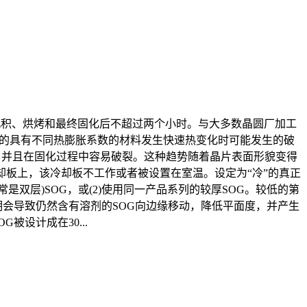
G沉积、烘烤和最终固化后不超过两个小时。与大多数晶圆厂加工
触的具有不同热膨胀系数的材料发生快速热变化时可能发生的破
膜，并且在固化过程中容易破裂。这种趋势随着晶片表面形貌变得
却板上，该冷却板不工作或者被设置在室温。设定为“冷”的真正
是双层)SOG，或(2)使用同一产品系列的较厚SOG。较低的第
周期会导致仍然含有溶剂的SOG向边缘移动，降低平面度，并产生
被设计成在30...