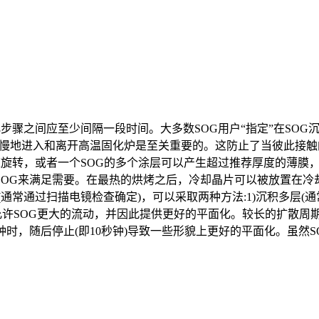
化步骤之间应至少间隔一段时间。大多数SOG用户“指定”在SO
缓慢地进入和离开高温固化炉是至关重要的。这防止了当彼此接
转速旋转，或者一个SOG的多个涂层可以产生超过推荐厚度的薄
OG来满足需要。在最热的烘烤之后，冷却晶片可以被放置在冷
常通过扫描电镜检查确定)，可以采取两种方法:1)沉积多层(通常
，允许SOG更大的流动，并因此提供更好的平面化。较长的扩散
钟时，随后停止(即10秒钟)导致一些形貌上更好的平面化。虽然SOG