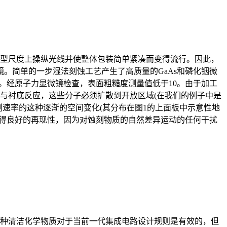
型尺度上操纵光线并使整体包装简单紧凑而变得流行。因此，
。简单的一步湿法刻蚀工艺产生了高质量的GaAs和磷化铟微
焦距。经原子力显微镜检查，表面粗糙度测量值低于10。由于加工
不与衬底反应，这些分子必须扩散到开放区域(在我们的例子中是
刻速率的这种逐渐的空间变化(其分布在图1的上面板中示意性地
获得良好的再现性，因为对蚀刻物质的自然差异运动的任何干扰
种清洁化学物质对于当前一代集成电路设计规则是有效的，但