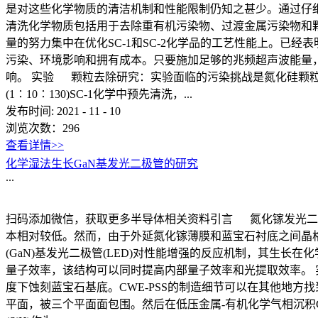
是对这些化学物质的清洁机制和性能限制仍知之甚少。通过仔
清洗化学物质包括用于去除重有机污染物、过渡金属污染物和
量的努力集中在优化SC-1和SC-2化学品的工艺性能上。已
污染、环境影响和拥有成本。只要施加足够的兆频超声波能量
响。 实验 颗粒去除研究：实验面临的污染挑战是氮化硅颗粒，它是
(1∶10∶130)SC-1化学中预先清洗，...
发布时间:
2021
-
11
-
10
浏览次数：
296
查看详情>>
化学湿法生长GaN基发光二极管的研究
...
扫码添加微信，获取更多半导体相关资料引言 氮化镓发光二
本相对较低。然而，由于外延氮化镓薄膜和蓝宝石衬底之间晶格
(GaN)基发光二极管(LED)对性能增强的反应机制，其生长在
量子效率，该结构可以同时提高内部量子效率和光提取效率。 实
度下蚀刻蓝宝石基底。CWE-PSS的制造细节可以在其他地方找到
平面，被三个平面面包围。然后在低压金属-有机化学气相沉积CWE-P