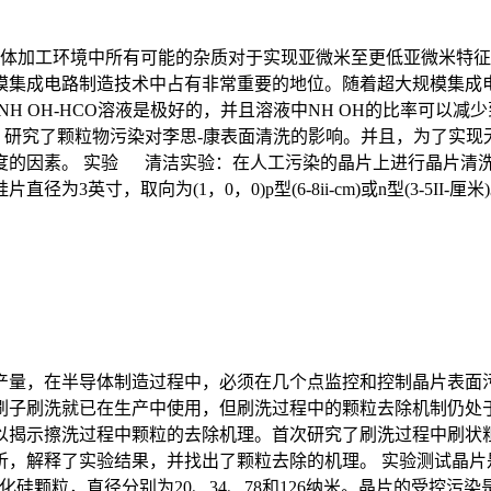
体加工环境中所有可能的杂质对于实现亚微米至更低亚微米特征尺
模集成电路制造技术中占有非常重要的地位。随着超大规模集成
 OH-HCO溶液是极好的，并且溶液中NH OH的比率可以减少
研究了颗粒物污染对李思-康表面清洗的影响。并且，为了实现无
因素。 实验 清洁实验：在人工污染的晶片上进行晶片清洗实验。直
取向为(1，0，0)p型(6-8ii-cm)或n型(3-5II-厘米)。将含
产量，在半导体制造过程中，必须在几个点监控和控制晶片表面
，刷子刷洗就已在生产中使用，但刷洗过程中的颗粒去除机制仍
以揭示擦洗过程中颗粒的去除机理。首次研究了刷洗过程中刷状粗
解释了实验结果，并找出了颗粒去除的机理。 实验测试晶片是20
胶体二氧化硅颗粒，直径分别为20、34、78和126纳米。晶片的受控