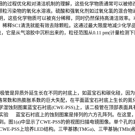
细的过程优化和对清洁机制的理解，这些化学物质通常可以被修
颗粒污染物的氧化水溶液。硫酸和强氧化剂如过氧化氢的混合物通
经表明，这些化学物质可以被充分稀释，同时仍然保持高清洁效率。
，稀释SC1清洗就能有效去除颗粒。这通过最大限度地减少化学
从气溶胶中沉积出来的，粒径范围从0.11 pm(计量检测下限)到
极管是异质外延生长在不同的衬底上，如蓝宝石和碳化硅，因为
常数和热膨胀系数的巨大失配，在平面蓝宝石衬底上生长的氮化镓导
化学湿蚀刻图案蓝宝石衬底(CWE-PSS)上，该二极管在顶部表面
验 蓝宝石衬底上的蚀刻图案是排列的六方孔阵列。在这里，我们
。图1(a)中显示了CWE-PSS的俯视图扫描电镜图像。单个孔的
SS上培养LED结构。三甲基镓(TMGa)、三甲基钠(TMIn)和