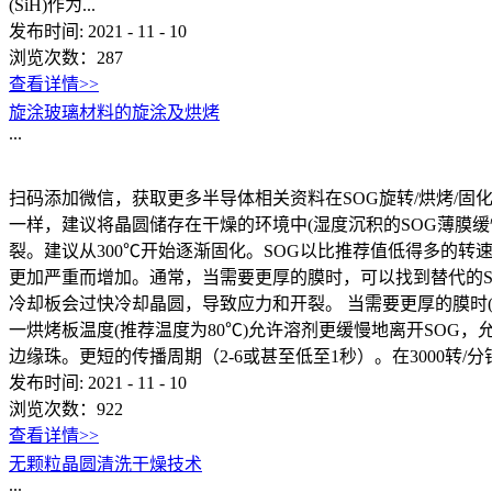
(SiH)作为...
发布时间:
2021
-
11
-
10
浏览次数：
287
查看详情>>
旋涂玻璃材料的旋涂及烘烤
...
扫码添加微信，获取更多半导体相关资料在SOG旋转/烘烤/固
一样，建议将晶圆储存在干燥的环境中(湿度沉积的SOG薄膜
裂。建议从300℃开始逐渐固化。SOG以比推荐值低得多的
更加严重而增加。通常，当需要更厚的膜时，可以找到替代的S
冷却板会过快冷却晶圆，导致应力和开裂。 当需要更厚的膜时(通
一烘烤板温度(推荐温度为80℃)允许溶剂更缓慢地离开SOG
边缘珠。更短的传播周期（2-6或甚至低至1秒）。在3000转/分
发布时间:
2021
-
11
-
10
浏览次数：
922
查看详情>>
无颗粒晶圆清洗干燥技术
...