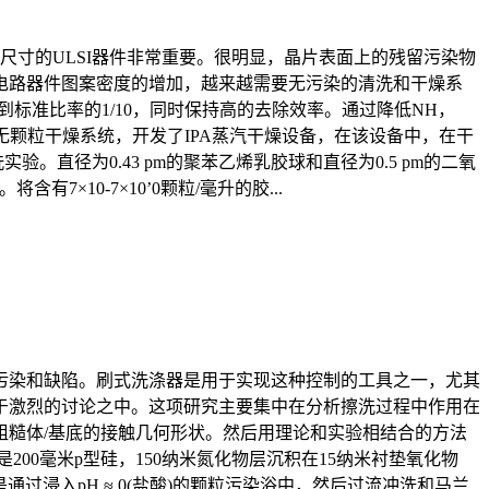
寸的ULSI器件非常重要。很明显，晶片表面上的残留污染物
电路器件图案密度的增加，越来越需要无污染的清洗和干燥系
到标准比率的1/10，同时保持高的去除效率。通过降低NH，
颗粒干燥系统，开发了IPA蒸汽干燥设备，在该设备中，在干
径为0.43 pm的聚苯乙烯乳胶球和直径为0.5 pm的二氧
有7×10-7×10’0颗粒/毫升的胶...
污染和缺陷。刷式洗涤器是用于实现这种控制的工具之一，尤其
处于激烈的讨论之中。这项研究主要集中在分析擦洗过程中作用在
糙体/基底的接触几何形状。然后用理论和实验相结合的方法
0毫米p型硅，150纳米氮化物层沉积在15纳米衬垫氧化物
污染是通过浸入pH ≈ 0(盐酸)的颗粒污染浴中，然后过流冲洗和马兰