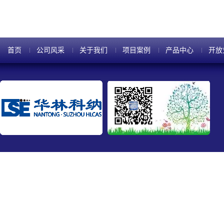
首页
公司风采
关于我们
项目案例
产品中心
开放