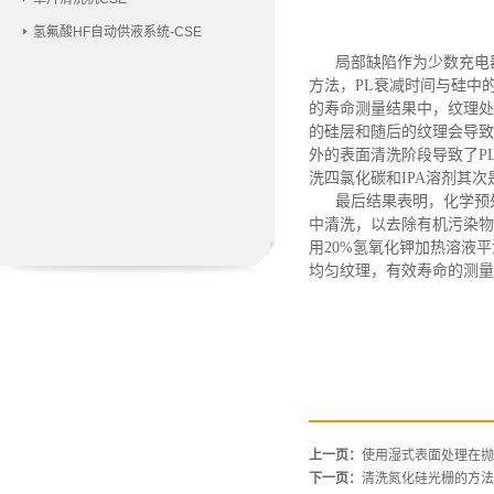
氢氟酸HF自动供液系统-CSE
局部缺陷作为少数充电
方法
，
PL衰减时间与硅中
的寿命测量结果
中，
纹理处
的硅层和随后的纹理会导致
外的表面清洗阶段导致了
P
洗四氯化碳和IPA溶剂其次
最后
结果表明，化学预
中清洗，以去除有机污染物
用
20%氢氧化钾加热溶液平
均匀纹理
，
有效寿命的测量
上一页：
使用湿式表面处理在抛
下一页：
清洗氮化硅光栅的方法