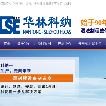
欢迎访问华林科纳（江苏）半导体设备技术有限公司官网
始于90
湿法制程整
首页
关于我们
项目案例
产品中心
开放式测试平台