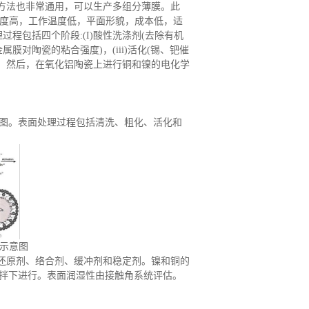
方法也非常通用，可以生产多组分薄膜。此
纯度高，工作温度低，平面形貌，成本低，适
程包括四个阶段:(I)酸性洗涤剂(去除有机
膜对陶瓷的粘合强度)，(iii)活化(锡、钯催
。然后，在氧化铝陶瓷上进行铜和镍的电化学
意图。表面处理过程包括清洗、粗化、活化和
积示意图
、还原剂、络合剂、缓冲剂和稳定剂。镍和铜的
磁力搅拌下进行。表面润湿性由接触角系统评估。