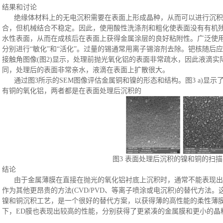
结果和讨论
绝缘体材料上的无电沉积需要在表面上形成晶种，从而可以进行沉积
合，但机械结合不稳定。因此，使用酸性洗涤剂和粗化使表面没有有机
水性表面，从而在成核后在表面上获得金属涂层的良好粘附性。广泛使
分别进行
“敏化”和“活化”。过量的锡通常用离子锡溶剂去除。钯核随后
接触角图像
(图2)显示，处理前抛光氧化铝的表面非常疏水，因此液滴
同，处理后的表面非常亲水，液滴在表面上扩散很大。
通过图
3所示的SEM图像评估金属铜和镍的形态和结构。图3 a)显示
有铜的氧化铝，两者都是在表面处理后沉积的
图
3 表面处理后沉积的镍和铜的扫
结论
由于金属薄膜在直接在抛光的氧化铝衬底上沉积时，通常不能表现出
作为其他更昂贵的方法
(CVD/PVD、等离子喷涂或电沉积)的替代方
镍和铜沉积工艺，是一个很好的替代方案，以获得薄的高性能的柔性薄膜。
下，ED膜也表现出较高的性能，分别获得了更紧凑的金属膜和更小的晶