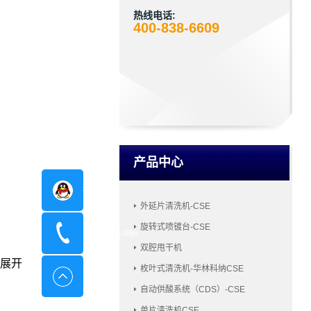
热线电话:
400-838-6609
产品中心
在线咨询
外延片清洗机-CSE
旋转式喷镀台-CSE
400-8798-096
双腔甩干机
展开
枚叶式清洗机-华林科纳CSE
自动供酸系统（CDS）-CSE
单片清洗机CSE