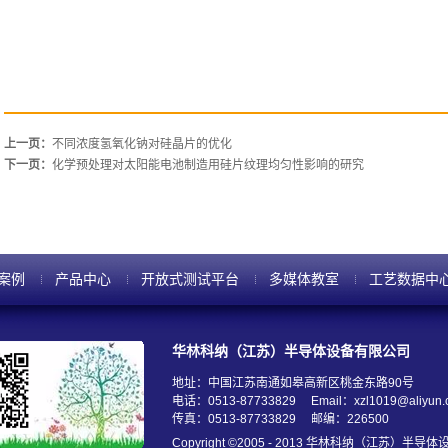
上一页：
不同浓度氢氧化钠对硅晶片的优化
下一页：
化学预处理对太阳能电池制造用硅片纹理均匀性影响的研究
案例
产品中心
开放式测试平台
多媒体教室
工艺数据中
华林科纳（江苏）半导体设备有限公司
地址：中国江苏南通如皋高新区桃金东路90号
电话：0513-87733829
Email：xzl1019@aliyun
传真：0513-87733829
邮编：226500
Copyright ©2005 - 2013 华林科纳（江苏）半