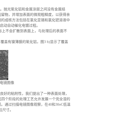
。抛光氧化铝和金属涂层之间没有金属结
残留物，并增加表面的微观粗糙度，以获得亲
用的成核方法包括在氯化亚锡和氯化钯溶液中
应启动自动催化电镀过程。
实际上不会扩散到表面上，与处理后的表面不
了覆盖有镍薄膜的氧化铝，图3 b)显示了覆盖
描电镜图像
良好的粘附性，我们提出了一种表面处理，
法。这四个阶段的处理工艺允许发展一个完全湿的
通过扫描电镜图像观察，在40和30oC低温
粒尺寸。