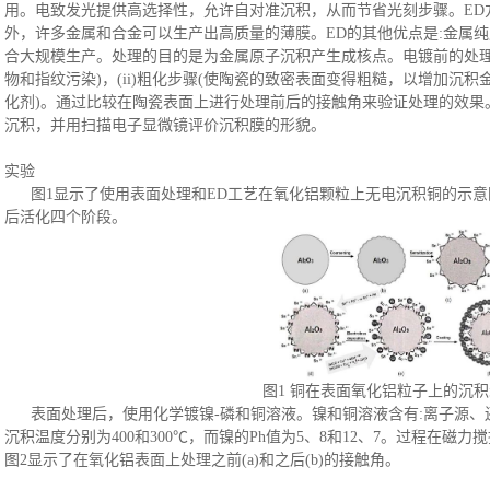
用。电致发光提供高选择性，允许自对准沉积，从而节省光刻步骤。ED
外，许多金属和合金可以生产出高质量的薄膜。ED的其他优点是:金属
合大规模生产。处理的目的是为金属原子沉积产生成核点。电镀前的处理过
物和指纹污染)，(ii)粗化步骤(使陶瓷的致密表面变得粗糙，以增加沉积金属
化剂)。通过比较在陶瓷表面上进行处理前后的接触角来验证处理的效果
沉积，并用扫描电子显微镜评价沉积膜的形貌。
实验
图
1显示了使用表面处理和ED工艺在氧化铝颗粒上无电沉积铜的示
后活化四个阶段。
图
1 铜在表面氧化铝粒子上的沉
表面处理后，使用化学镀镍
-磷和铜溶液。镍和铜溶液含有:离子源
沉积温度分别为400和300℃，而镍的Ph值为5、8和12、7。过程在
图2显示了在氧化铝表面上处理之前(a)和之后(b)的接触角。