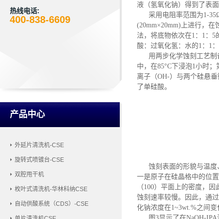
液（氢氧化钠）得到了表面
热线电话:
采用
电阻率范围为
1-
400-838-6609
(20mm×20mm)上进行
，
在
法，将底物依次在
1：1：5
酸：过氧化氢：水的1：1：
用
两步化学蚀刻工艺制
中，在
85
°
C下浸泡1小时
；
离子（
OH-）与两个硅悬
了单硅酸
。
产品中心
外延片清洗机-CSE
旋转式喷镀台-CSE
蚀刻表面的形貌与温度
双腔甩干机
一是原子在硅晶格中的位置
（100）平面上的密度，因
枚叶式清洗机-华林科纳CSE
蚀刻速率较慢。因此，通过
自动供酸系统（CDS）-CSE
化钠浓度在1~3wt.%之间
图
3显示了在NaOH-I
单片清洗机CSE