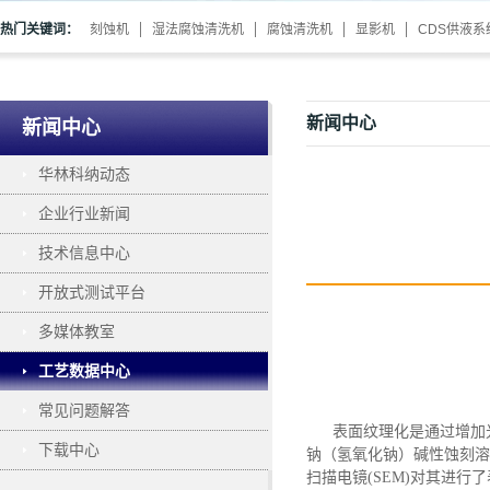
热门关键词：
刻蚀机
湿法腐蚀清洗机
腐蚀清洗机
显影机
CDS供液系
新闻中心
新闻中心
华林科纳动态
企业行业新闻
技术信息中心
开放式测试平台
多媒体教室
工艺数据中心
常见问题解答
表面纹理化是通过增加
下载中心
钠（氢氧化钠）碱性蚀刻溶
扫描电镜
(SEM)对其进行