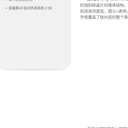
的蚀刻硅晶片的锥体结构
，
氢氟酸HF自动供液系统-CSE
刻溶液浓度低
，图
3(c)
字塔覆盖了硅衬底的整个表