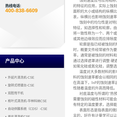
蚀刻速度应与应用相称
热线电话:
的特征的应用，实际上蚀刻
400-838-6609
面积的大小或结构的纵横比
衷，纵横比也影响蚀刻速率
蚀刻中的均匀性是对特
特征，如选择性和轮廓，由
将一致性称为一个、两个或
或其他边缘效应而应排除度
轮廓是指已经被蚀刻的
时，概要文件经常被作为要
率，通常是被蚀刻的材料和
产品中心
通过选择遮罩进行调整
:硬
如氧化硅或氮化硅，调整选
温度对大多数材料的影
料的蚀刻速率都会以相同的
外延片清洗机-CSE
在高温下，InP的蚀刻速
旋转式喷镀台-CSE
性随着温度的升高而降低。
双腔甩干机
衬底温度与所谓的
“热
需要蚀刻的磁性材料可能会
枚叶式清洗机-华林科纳CSE
有特定的温度要求，选择能
自动供酸系统（CDS）-CSE
表面形态是指表面的微
言的，好在有计量学可以让
单片清洗机CSE