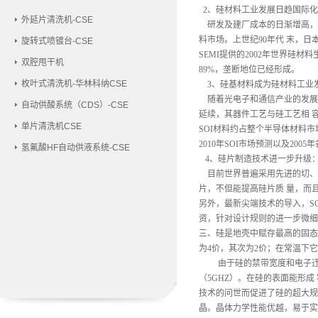
2、硅材料工业发展日趋国际化
外延片清洗机-CSE
研发及建厂成本的日渐增高，加
料市场。上世纪90年代 末，
旋转式喷镀台-CSE
SEMI提供的2002年世界硅材料生
双腔甩干机
89%，垄断地位已经形成。
枚叶式清洗机-华林科纳CSE
3、硅基材料成为硅材料工业
随着光电子和通信产业的发展
自动供酸系统（CDS）-CSE
延续，其器件工艺与硅工艺相 容
单片清洗机CSE
SOI材料约占整个半导体材料市场的
2010年SOI市场预测以及200
氢氟酸HF自动供液系统-CSE
4、硅片制造技术进一步升级
目前世界普遍采用先进的切、磨
片，不但能提高硅片质 量，而且
另外，最新尖端技术的导入，S
资，针对设计规则的进一步微细
三、硅是地壳中赋存最高的固态
为
4价，其次为2价；在常温下
由于硅的禁带宽度和电子迁
（5GHZ）。在硅的表面能形
技术的问世而促进了硅的超大规
晶。晶体力学性能优越，易于实