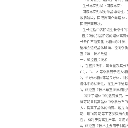
一个相对稳定的区域，有利于晶
生长界面形状（固液界面）
固液界面形状对单晶均匀性、
放肩阶段，固液界面凸向熔 体
固液界面形状。
生长过程中各阶段生长条件
直拉法的引晶阶段的熔体高度
长条件不断变化（熔体的对 流
这样会造成晶体轴向、径向杂质
直拉法－技术改进
：
一，磁控直拉技术
1，在直拉法中，氧含量及其分
O2, 、B、 Al等杂质易于
2，半导体熔体都是良导体，对
熔体中的粘滞性。在生产中通常
3，磁控直拉技术与直拉法相比
减少了熔体中的温度波度。一般直
样可明显提高晶体中杂质分布
入，提高了晶体的纯度。这是由
动、坩锅转 动等工艺参数结合
性； 有利于提高生产率。采用
4，磁控直拉技术主要用于制造电