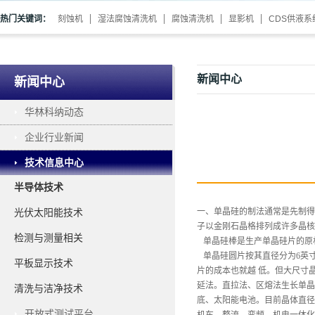
热门关键词：
刻蚀机
湿法腐蚀清洗机
腐蚀清洗机
显影机
CDS供液系
新闻中心
新闻中心
华林科纳动态
企业行业新闻
技术信息中心
半导体技术
光伏太阳能技术
一、
单晶硅的制法通常是先制得
子以金刚石晶格排列成许多晶核
检测与测量相关
单晶硅棒是生产单晶硅片的原
单晶硅圆片按其直径分为6英寸、
平板显示技术
片的成本也就越 低。但大尺寸
延法。直拉法、区熔法生长单晶
清洗与洁净技术
底、太阳能电池。目前晶体直径
开放式测试平台