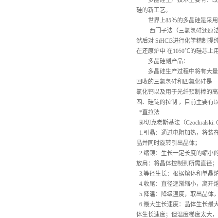
多晶硅生产技术主要有：改良
硅的新工艺。
世界上
85％的多晶硅是采
西门子法（三氯氢硅还原
然后对 SiHCl3进行化学精制
在还原炉中 在1050℃的硅芯
多晶硅副产品：
多晶硅生产过程中将有大量
回收的三氯氢硅和四氯化硅是一
氯化钙以及用于光纤预制棒的高
四、硅锭的拉制
，目前主要有
*直拉法
即切克老斯基法（Czochrals
1.引晶：通过电阻加热，将装
晶并同时旋转引出晶体；
2.缩颈：生长一定长度的缩小
放肩：将晶体控制到所需直径；
3.等径生长：根据熔体和单晶
4.收尾：直径逐渐缩小，离开
5.降温：降级温度，取出晶体
6.最大生长速度：晶体生长最
体生长速度；但温度梯度太大，