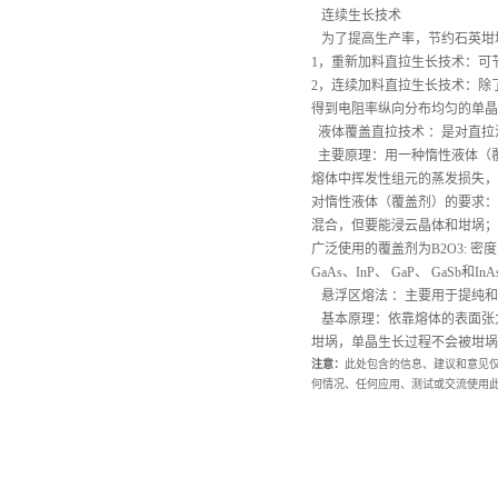
连续生长技术
为了提高生产率，节约石英坩
1，重新加料直拉生长技术：可
2，连续加料直拉生长技术：除
得到电阻率纵向分布均匀的单晶
液体覆盖直拉技术 ：是对直
主要原理：用一种惰性液体（
熔体中挥发性组元的蒸发损失，
对惰性液体（覆盖剂）的要求：
混合，但要能浸云晶体和坩埚；
广泛使用的覆盖剂为
B2O3: 
GaAs、InP、 GaP、 GaSb和I
悬浮区熔法 ：主要用于提纯和
基本原理：依靠熔体的表面张
坩埚，单晶生长过程不会被坩埚
注意：
此处包含的信息、建议和意见
何情况、任何应用、测试或交流使用