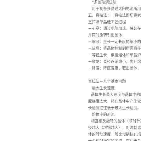
*多晶硅浇注法
用于制备多晶硅太阳电池所用
五、直拉法
：
直拉法即切克老斯基
直拉法单晶硅工艺过程
－引晶：通过电阻加热，将装在
并同时旋转引出晶体；
－缩颈：生长一定长度的缩小的
－放肩：将晶体控制到所需直径
－等径生长：根据熔体和单晶炉
－收尾：直径逐渐缩小，离开熔
－降温：降底温度，取出晶体，
直拉法－几个基本问题
最大生长速度
晶体生长最大速度与晶体中的纵
度梯度太大，将在晶体中产生较
长速度往往低于最大生长速度。
熔体中的对流
相互相反旋转的晶体（顺时针
径越大（坩锅越大），对流就 
体的转动速度一般比坩锅快1-