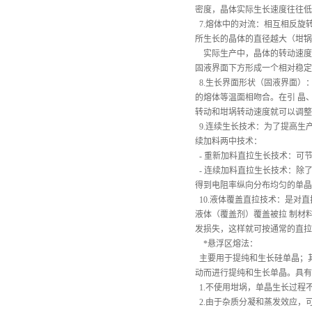
密度，晶体实际生长速度往往低
7.熔体中的对流：相互相反旋
所生长的晶体的直径越大（坩锅
实际生产中，晶体的转动速度一
固液界面下方形成一个相对稳定
8.生长界面形状（固液界面）
的熔体等温面相吻合。在引 晶
转动和坩埚转动速度就可以调整
9.连续生长技术：为了提高生
续加料两中技术：
- 重新加料直拉生长技术：可
- 连续加料直拉生长技术：除
得到电阻率纵向分布均匀的单晶
10.液体覆盖直拉技术：是对
液体（覆盖剂）覆盖被拉 制材
发损失，这样就可按通常的直拉
*悬浮区熔法：
主要用于提纯和生长硅单晶；
动而进行提纯和生长单晶。具有
1.不使用坩埚，单晶生长过程
2.由于杂质分凝和蒸发效应，