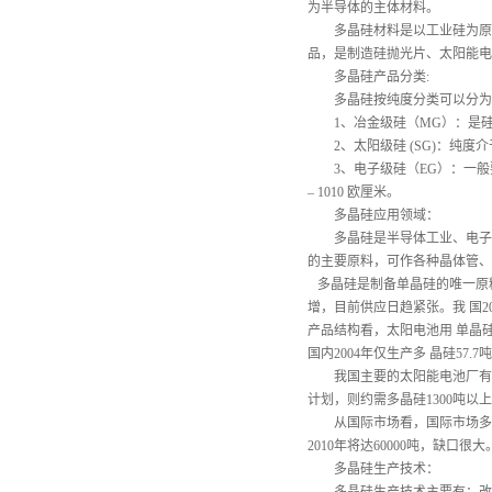
为半导体的主体材料。
多晶硅材料是以工业硅为原料
品，是制造硅抛光片、太阳能电
多晶硅产品分类
:
多晶硅按纯度分类可以分为冶
1、冶金级硅（MG）：是硅的
2、太阳级硅 (SG)：纯度介
3、电子级硅（EG）：一般要求含S
– 1010 欧厘米。
多晶硅应用领域：
多晶硅是半导体工业、电子信
的主要原料，可作各种晶体管、
多晶硅是制备单晶硅的唯一原料
增，目前供应日趋紧张。我 国200
产品结构看，太阳电池用 单晶硅产量
国内2004年仅生产多 晶硅57
我国主要的太阳能电池厂有
计划，则约需多晶硅1300吨
从国际市场看，国际市场多
2010年将达60000吨，缺
多晶硅生产技术：