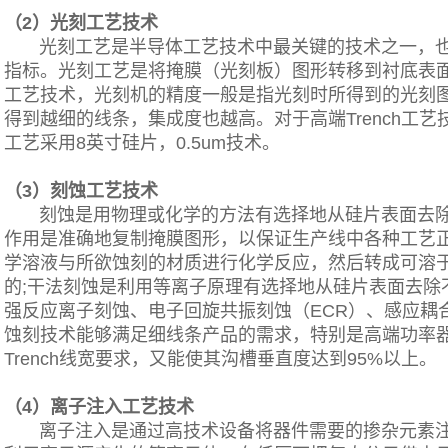
（2）光刻工艺技术
光刻工艺是半导体工艺技术中最关键的技术之一，也
指标。光刻工艺是将掩膜（光刻板）图形转移到衬底表
工艺技术，光刻机的精度一般是指光刻时所得到的光刻图
得到越细的线条，集成度也越高。对于高端Trench工
工艺采用8英寸硅片，0.5um技术。
（3）刻蚀工艺技术
刻蚀是用物理或化学的方法有选择地从硅片表面去除
作用是准确地复制掩膜图形，以保证生产线中各种工艺
学溶液与所欲蚀刻的材质进行化学反应，然后转成可溶
的;干法刻蚀是利用等离子原理有选择地从硅片表面去除
强反应离子刻蚀、电子回旋共振刻蚀（ECR）、感应耦合
蚀刻技术能够满足细线条产品的需求，特别是高端功率器件
Trench线宽要求，又能使其沟槽垂直度达到95%以上。
（4）离子注入工艺技术
离子注入是通过高技术设备将器件需要的掺杂元素注