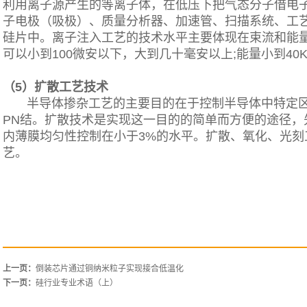
利用离子源产生的等离子体，在低压下把气态分子借电
子电极（吸极）、质量分析器、加速管、扫描系统、工
硅片中。离子注入工艺的技术水平主要体现在束流和能
可以小到100微安以下，大到几十毫安以上;能量小到40K
（5）扩散工艺技术
半导体掺杂工艺的主要目的在于控制半导体中特定区
PN结。扩散技术是实现这一目的的简单而方便的途径，
内薄膜均匀性控制在小于3%的水平。扩散、氧化、光刻
艺。
上一页：
倒装芯片通过铜纳米粒子实现接合低温化
下一页：
硅行业专业术语（上）