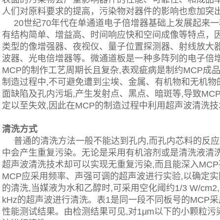
人们对原料要求的提高，污染物对器件的影响也愈加突
20世纪70年代在单通道电子倍增器基础上发展起来
有结构简单、增益高、时间响应快和空间成像等特点，
类型的像增强器、夜视仪、量子位置探测器、射线放大
波器、光电倍增器等。微通道板是一种多阵列的电子倍增
MCP的制作工艺周期长且复杂,表观疵病是制约MCP成
制造过程中,不可避免遭到尘埃、金属、有机物和无机物
面缺陷及孔内污垢,产生发射点、黑点、暗斑等,导致MC
定以至失效,因此在MCP的制造过程中利用超声波清洗
清洗方式
普通的清洗方法一般不能达到孔内,而孔内芯料的反
中会产生重复污染。无论是采用有机溶剂或是清洗液清洗
超声波清洗技术却可以实现无重复污染,而且能深入MC
MCP应采用频率、声强可调的超声波进行实验,以确定实际
的清洗,当媒液为水和乙醇时,可采用空化阈约1/3 W/cm2,声强
kHz的超声波进行清洗。表1是同一段不同板号的MCP
性能测试结果。由检测结果可见,对1μm以下的小颗粒污染物