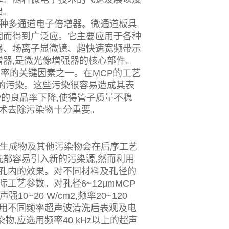
出。
一种多通道电子倍增器。微通道板具
因而得到广泛应。它主要应用于各种
器、场离子显微镜、超快速宽频带示
器,是微光像增强器的核心部件。
品率的关键因素之一。在MCP的工艺
的污染。这些污染很容易造成其表
P的良品率下降,使得管子质量不稳
技术去除污染物十分重要。
应生成物及其他污染物会在后序工艺
都容易引入新的污染源,然而利用
P孔内的效果。对不同材料及孔径的
工艺参数。对孔径6~12μmMCP
10~20 W/cm2,频率20~120
采用不同频率超声波清洗后表观及电
,应选用频率40 kHz以上的超声