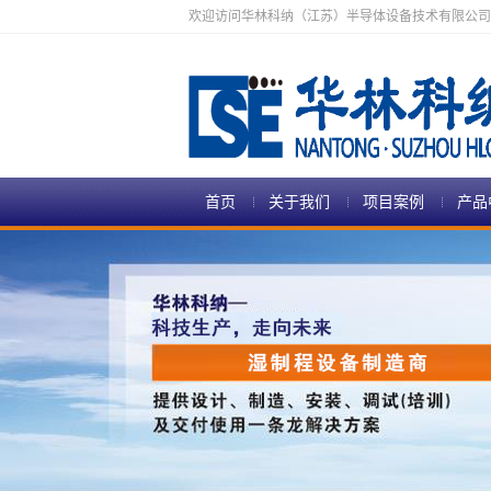
欢迎访问华林科纳（江苏）半导体设备技术有限公司
首页
关于我们
项目案例
产品