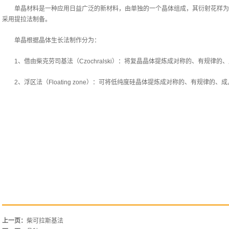
单晶材料是一种应用日益广泛的新材料，由单独的一个晶体组成，其衍射花样为
采用提拉法制备。
单晶根据晶体生长法制作分为：
1、借由柴克劳司基法（Czochralski）：将复晶晶体提炼成对称的、有规律
2、浮区法（Floating zone）：可将低纯度硅晶体提炼成对称的、有规律的
上一页：
柴可拉斯基法