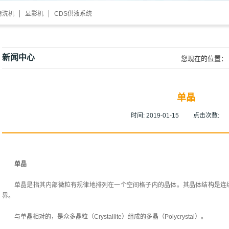
清洗机
显影机
CDS供液系统
新闻中心
您现在的位置：
单晶
时间:
2019-01-15
点击次数:
单晶
单晶是指其内部微粒有规律地排列在一个空间格子内的晶体。其晶体结构是连
界。
与单晶相对的，是众多晶粒（Crystallite）组成的多晶（Polycrystal）。