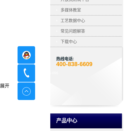
多媒体教室
工艺数据中心
常见问题解答
下载中心
在线咨询
热线电话:
400-838-6609
400-8798-096
展开
产品中心