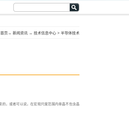
首页
→
新闻资讯
→
技术信息中心
>
半导体技术
续的，或者可以说，在宏观尺度范围内单晶不包含晶