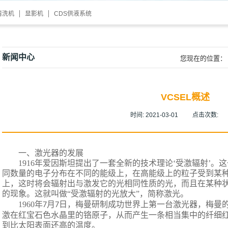
清洗机
显影机
CDS供液系统
新闻中心
您现在的位置：
VCSEL概述
时间:
2021-03-01
点击次数:
一、激光器的发展
1916
年爱因斯坦提出了一套全新的技术理论‘受激辐射’。
同数量的电子分布在不同的能级上，在高能级上的粒子受到某
上，这时将会辐射出与激发它的光相同性质的光，而且在某种
的现象。这就叫做“受激辐射的光放大”，简称激光。
1960
年
月
日，梅曼研制成功世界上第一台激光器，梅曼
7
7
激在红宝石色水晶里的铬原子，从而产生一条相当集中的纤细
到比太阳表面还高的温度。