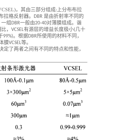
VCSEL)
，其由三部分组成
上分布布拉
:
布拉格反射器。
是由折射率不同的
DBR
，一组
一般由
对薄膜组成。谐
DBR
20-40
相比，
有源层的增益长度极小
几十
VCSEL
(
于
。根据
所使用的材料不同，
99%)
DBR
体膜
等。
VCSEL
决定了两者之间有不同的特点和性能，