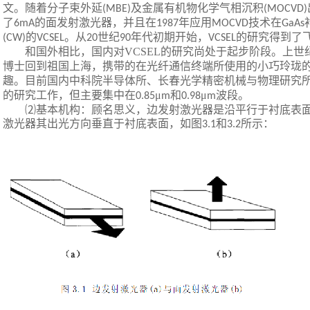
文。随着分子束外延
及金属有机物化学气相沉积
(MBE)
(MOCVD)
了
的面发射激光器，并且在
年应用
技术在
6mA
1987
MOCVD
GaAs
的
。从
世纪
年代初期开始，
的研究得到了
(CW)
VCSEL
20
90
VCSEL
和国外相比，国内对
VCSEL
的研究尚处于起步阶段。上世
博士回到祖国上海，携带的在光纤通信终端所使用的小巧玲珑
趣。目前国内中科院半导体所、长春光学精密机械与物理研究
的研究工作，但主要集中在
μ
和
μ
波段。
0.85
m
0.98
m
⑵基本机构：顾名思义，边发射激光器是沿平行于衬底表
激光器其出光方向垂直于衬底表面，如图
和
所示：
3.1
3.2