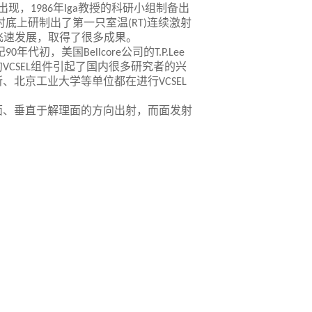
出现，
年
教授的科研小组制备出
1986
Iga
衬底上研制出了第一只室温
连续激射
(RT)
飞速发展，取得了很多成果。
纪
年代初，美国
公司的
90
Bellcore
T.P.Lee
的
组件引起了国内很多研究者的兴
VCSEL
所、北京工业大学等单位都在进行
VCSEL
面、垂直于解理面的方向出射，而面发射