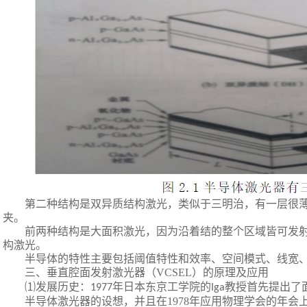
第二种结构是双异质结构激光，类似于三明治，有一层很
夹。
前两种结构是大面积激光，因为沿着结的整个区域皆可发
构激光。
半导体的特性主要包括阈值特性和效率、空间模式、线宽
三、垂直腔面发射激光器（
VCSEL
）的原理及应用
⑴发展历史：
年日本东京工学院的
教授首先提出了
1977
Iga
半导体激光器的设想，并且在
1978
年应用物理学会的年会