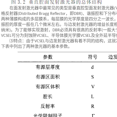
在面发射激光器中最常见的类型是垂直腔型面发射激光器
(
格反射器
，即
、谐振腔和下分布
(Distributed Bragg Reflector
DBR)
两种薄膜构成的多层膜系，每层膜的光学厚度是四分之一波长
振腔的厚度一般在几个微米左右。与边发射激光器的增益长度
纳米
。为了能够实现激射，
必须具有很高的反射率
一般大
)
DBR
(
可分为刻蚀阱
、半导体膜光学膜
及全外延半导
VCSEL
VCSEL
VCSEL
⑶特点：由于
与边发射激光器有着不同的结构，这就
VCSEL
下表中列出了两种激光器的基本参数。