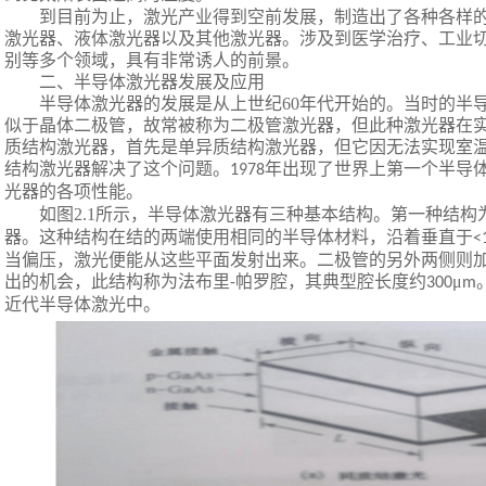
到目前为止，激光产业得到空前发展，制造出了各种各样
激光器、液体激光器以及其他激光器。涉及到医学治疗、工业
别等多个领域，具有非常诱人的前景。
二、半导体激光器发展及应用
半导体激光器的发展是从上世纪
60
年代开始的。当时的半
似于晶体二极管，故常被称为二极管激光器，但此种激光器在
质结构激光器，首先是单异质结构激光器，但它因无法实现室
结构激光器解决了这个问题。
年出现了世界上第一个半导
1978
光器的各项性能。
如图
2.1
所示，半导体激光器有三种基本结构。第一种结构
器。这种结构在结的两端使用相同的半导体材料，沿着垂直于
<
当偏压，激光便能从这些平面发射出来。二极管的另外两侧则
出的机会，此结构称为法布里
帕罗腔，其典型腔长度约
μ
-
300
m
近代半导体激光中。