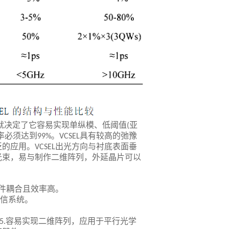
就决定了它容易实现单纵模、低阈值
亚
(
率必须达到
。
具有较高的弛豫
99%
VCSEL
泛的应用。
出光方向与衬底表面垂
VCSEL
光束，易与制作二维阵列，外延晶片可以
件耦合且效率高。
信系统。
容易实现二维阵列，应用于平行光学
5.