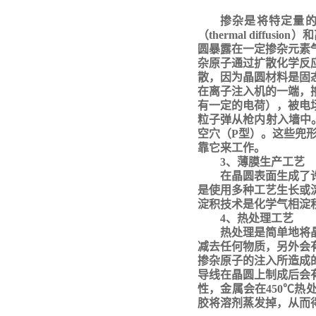
掺杂是将特定量
（
thermal diffu
圆暴露在一定掺杂元素
杂原子通过扩散化学反
散，因为晶圆材料是固
在离子注入机的一端，
有一定的电荷），被电
粒子弹从枪内射入墙中
空穴（P型）。这些兜
靠它来工作。
3、薄膜生产工艺
在晶圆表面生成了
是使用多种工艺生长或
淀积技术是化学气相淀
4、热处理工艺
热处理是简单地将
减去任何物质，另外会
掺杂原子的注入所造成
导线在晶圆上制成后会
性，金属会在450℃
胶将溶剂蒸发掉，从而