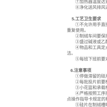
⑦加热器温度达到
⑧净化送风排风通
5.工艺卫生要求
①不允许用手直接
重复使用。
②制绒车间要保持
③盛过碱液或乙醇
④物品和工具定点
洁。
⑤每班下班前要对
6.注意事项
①停做滞留的硅片
②每批投片前要检
③小花篮和承载框
④严格按照工序控
点操作指导卡规定的
⑤硅片在制绒槽时