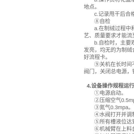
地点。
c.记录甩干后合格
⑧自检
a.在制绒过程中和
艺、质量要求才能流
b.自检时，主要观
发亮，均无的为制绒
好流程卡。
⑨关机在长时间不
阀门，关闭总电源，
4.设备操作规程运
①电源启动。
②压缩空气0.5m
③氮气0.3mpa。
④水阀打开并调制
⑤所有槽液位达
⑥机械臂在上料台