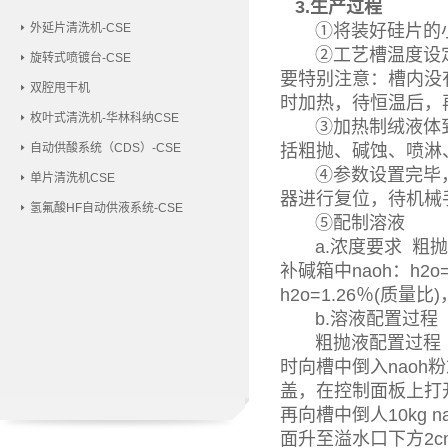
3.生产过程
外延片清洗机-CSE
①将装好硅片的小
②工艺槽温度设定
旋转式喷镀台-CSE
要特别注意：槽内没
双腔甩干机
时加热，待恒温后，
枚叶式清洗机-华林科纳CSE
③加热制绒液体到设
自动供酸系统（CDS）-CSE
括粗抛、碱蚀、喷淋
④参数设置完毕，在
单片清洗机CSE
器进行复位，待机械
氢氟酸HF自动供液系统-CSE
⑤配制溶液
a.浓度要求 粗抛液
补碱箱中naoh：h2o=
h2o=1.26％(质量比)
b.溶液配置过程
粗抛液配置过程 
时向槽中倒入naoh
盖，在控制面板上打
再向槽中倒人10kg
面升至溢水口下方2