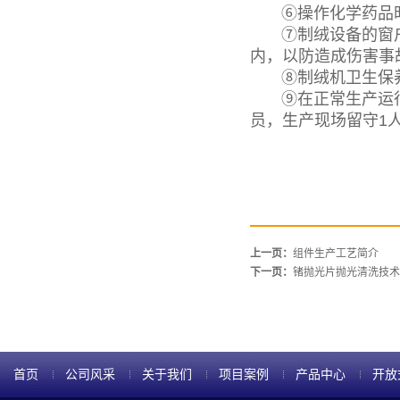
⑥操作化学药品时
⑦制绒设备的窗户
内，以防造成伤害事
⑧制绒机卫生保养
⑨在正常生产运行
员，生产现场留守1
上一页：
组件生产工艺简介
下一页：
锗抛光片抛光清洗技术
首页
公司风采
关于我们
项目案例
产品中心
开放