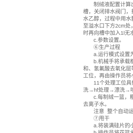
制绒液配置计算出17
槽，关闭排水阀门，打
水乙醇，过程中用水瓢
至溢水口下方2cm
时再向槽中加入1l无
c.参数设置。
⑥生产过程
a.运行模式设置为
b.机械手将承载框
和、氢氟酸去氧化层
工位，再由操作员将
11个处理工位具体
洗→hf处理→漂洗→
c.每制绒一篮，粗
去离子水。
注意 整个自动运
⑦甩干
a.将装满硅片的小
b.操作员将花篮承