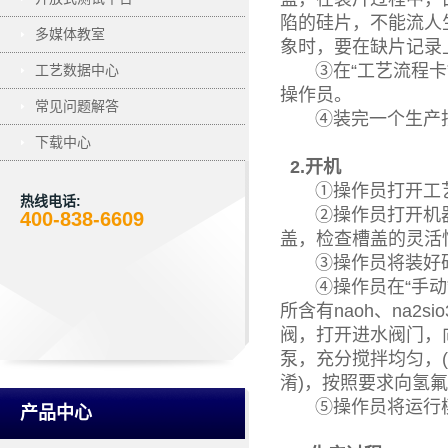
陷的硅片，不能流人
多媒体教室
象时，要在缺片记录
③在“工艺流程卡”
工艺数据中心
操作员。
常见问题解答
④装完一个生产批次
下载中心
2.开机
①操作员打开工艺
热线电话:
②操作员打开机器
400-838-6609
盖，检查槽盖的灵活
③操作员将装好硅
④操作员在“手动”
所含有naoh、na2
阀，打开进水阀门，
泵，充分搅拌均匀，(
淆)，按照要求向氢氟
⑤操作员将运行模式
产品中心