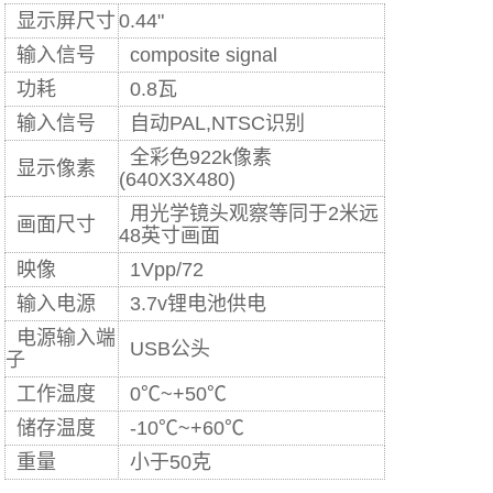
显示屏尺寸
0.44"
输入信号
composite signal
功耗
0.8瓦
输入信号
自动PAL,NTSC识别
全彩色922k像素
显示像素
(640X3X480)
用光学镜头观察等同于2米远
画面尺寸
48英寸画面
映像
1Vpp/72
输入电源
3.7v锂电池供电
电源输入端
USB公头
子
工作温度
0℃~+50℃
储存温度
-10℃~+60℃
重量
小于50克