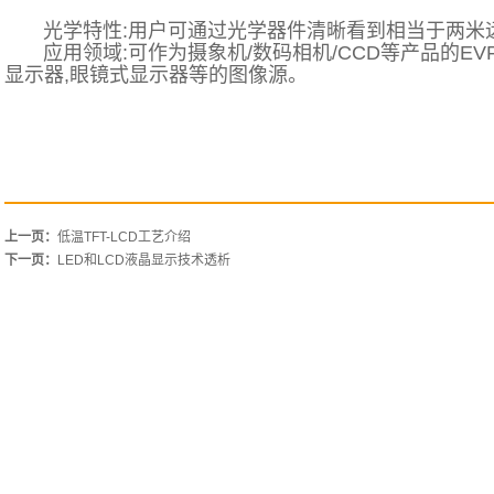
光学特性:用户可通过光学器件清晰看到相当于两米远
应用领域:可作为摄象机/数码相机/CCD等产品的EV
显示器,眼镜式显示器等的图像源。
上一页：
低温TFT-LCD工艺介绍
下一页：
LED和LCD液晶显示技术透析