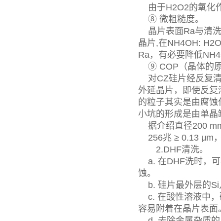
由于H2O2的氧化
⑧ 微粗糙度。
晶片表面Ra与清洗液
晶片,在NH4OH: H2
Ra，有必要降低NH4
⑨ COP（晶体的
对CZ硅片经反复清洗
外延晶片，即使反复清
的粒子其实是由腐蚀
小坑的形成是由单晶
据介绍直径200 m
256兆 ≥ 0.13 
2.DHF清洗。
a. 在DHF洗时，
蚀。
b. 硅片最外层的S
c. 在酸性溶液中
容易附着在晶片表面
d. 去除金属杂质