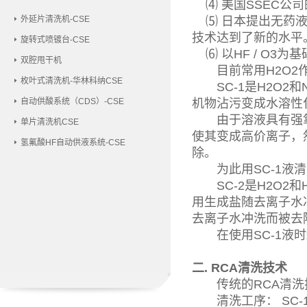
⑷ 美国SSEC公司
外延片清洗机-CSE
⑸ 日本提出无药液
技术达到了新的水平
旋转式喷镀台-CSE
⑹ 以HF / O3
双腔甩干机
目前常用H2O2作
枚叶式清洗机-华林科纳CSE
SC-1是H2O2和
自动供酸系统（CDS）-CSE
机物沾污变成水溶性
由于溶液具有强氧化性
单片清洗机CSE
使其变成高价离子，
氢氟酸HF自动供液系统-CSE
除。
为此用SC-1液清
SC-2是H2O2
用生成盐随去离子水
去离子水冲洗而被去
在使用SC-1液时
二. RCA清洗技术
传统的RCA清洗
清洗工序： SC-1 →