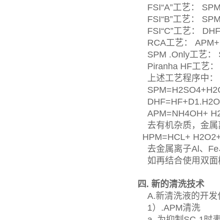
FSI“A”工艺： SP
FSI“B”工艺： SP
FSI“C”工艺： DH
RCA工艺： APM+
SPM .Only工艺：
Piranha HF工艺：
上述工艺程序中
SPM=H2SO4+H
DHF=HF+D1.H2
APM=NH4OH+ H2
去有机杂质，金属
HPM=HCL+ H2O2+
去金属离子Al、Fe
如再结合使用双面
四. 新的清洗技术
A.新清洗液的开发
1）.APM清洗
a. 为抑制SC-1