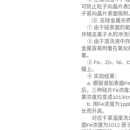
可防止粒子向晶片表
子易向晶片表面吸附
⑶. 去除金属杂
① 由于硅表面的氧
并随去离子水的冲洗
② 由于清洗液中存
金属容易附着在氧化膜
着。
③ Fe、Zn、Ni
膜上。
④ 实验结果：
a. 据报道如表面Fe
后，三种硅片Fe浓度均
果浓度均变成1013/c
b. 用Fe浓度为1
长而升高。
对应于某温度洗1000
面Fe浓度为1012 