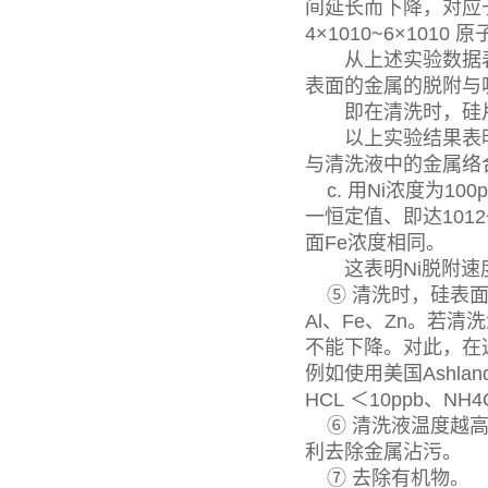
间延长而下降，对应于
4×1010~6×10
从上述实验数据表明
表面的金属的脱附与
即在清洗时，硅片
以上实验结果表明
与清洗液中的金属络
c. 用Ni浓度为10
一恒定值、即达1012
面Fe浓度相同。
这表明Ni脱附速
⑤ 清洗时，硅表面
Al、Fe、Zn。
不能下降。对此，在
例如使用美国Ashla
HCL ＜10ppb、NH4
⑥ 清洗液温度越高
利去除金属沾污。
⑦ 去除有机物。