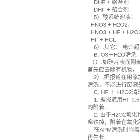
DHF + 络合剂
DHF + 螯合剂
5）酸系统溶液：
HNO3 + H2O2、
HNO3 + HF + H2
HF + HCL
6）.其它： 电介
B. O3＋H2O清洗
1）.如硅片表面附
首先应去除有机物。
2）.据报道在用添加
清洗，不必进行废液
C. HF ＋ H2O2
1. 据报道用HF 0.
的附着。
2. 由于H2O2氧
腐蚀掉，附着在氧化
在APM清洗时附着
再生长。