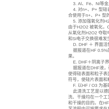
3. Al、Fe、N
4. 对n+、P+ 
合使用于n+、P+ 
5. 添加强氧化剂H2
由于H2O2 被氧化
从氧化剂H2O2 夺
和Si电子交换很难
D. DHF ＋ 界面
据报道在HF 0.5
果。
E. DHF＋阴离子
据报道在DHF液，
使得硅表面和粒子表
符号，使硅片表面和
F. 以HF / O3
此清洗工艺是以德国AST
洗、干燥均在一个工
和干燥的目的。在HF /
艺流程中可按要求在