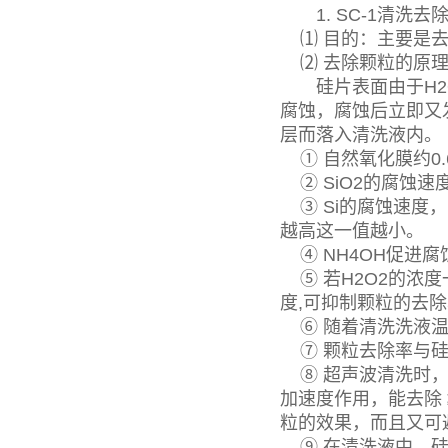
1. SC-1清洗去
⑴ 目的：主要是去
⑵ 去除颗粒的原
硅片表面由于H2O
腐蚀，腐蚀后立即又
层而落入清洗液内。
① 自然氧化膜约0.
② SiO2的腐蚀速
③ Si的腐蚀速度，
越高这一值越小。
④ NH4OH促进腐
⑤ 若H2O2的浓度
度,可抑制颗粒的去
⑥ 随着清洗洗液温
⑦ 颗粒去除率与硅
⑧ 超声波清洗时，由
加速度作用，能去除 ≥
粒的效果，而且又可
⑨ 在清洗液中，硅