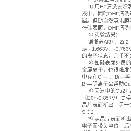
① 用HF清洗去除
液中，同时DHF清洗
属。但随自然氧化膜
在硅表面，DHF清
② 实验结果：
据报道Al3+、Zn2+
是 - 1.663V、-0.
的离子状态，几乎不
③ 如硅表面外层的S
金属离子，也很难发
中存在Cl— 、Br
Br—阴离子会帮助C
④ 因液中的Cu2+ 
（E0=-0.857V
晶片表面析出，另一
SiO2。
⑤ 从晶片表面析出的
电子而带负电位，后来