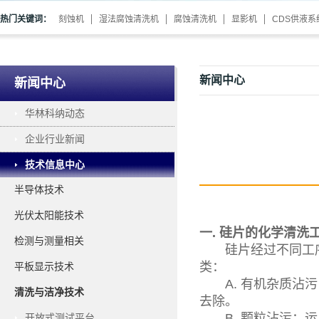
热门关键词：
刻蚀机
湿法腐蚀清洗机
腐蚀清洗机
显影机
CDS供液系
新闻中心
新闻中心
华林科纳动态
企业行业新闻
技术信息中心
半导体技术
光伏太阳能技术
一. 硅片的化学清洗
检测与测量相关
硅片经过不同工序
类：
平板显示技术
A. 有机杂质沾污
清洗与洁净技术
去除。
B. 颗粒沾污：运用
开放式测试平台