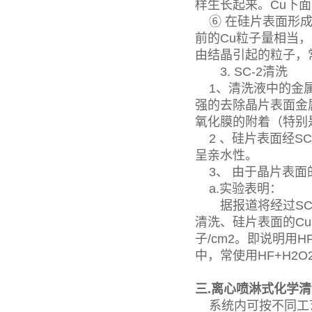
样生长起来。Cu下面
⑥ 在硅片表面形成的
前的Cu粒子量相当，腐
由结晶引起的粒子，
3. SC-2清洗
1、清洗液中的金属
强的去除晶片表面金
氧化膜的附着（特别
2 、硅片表面经SC
呈亲水性。
3、 由于晶片表面的
a.实验表明：
据报道将经过SC-2
清洗、硅片表面的Cu浓度
子/cm2。即说明用
中，常使用HF+H2
三.离心喷淋式化学
系统内可按不同工