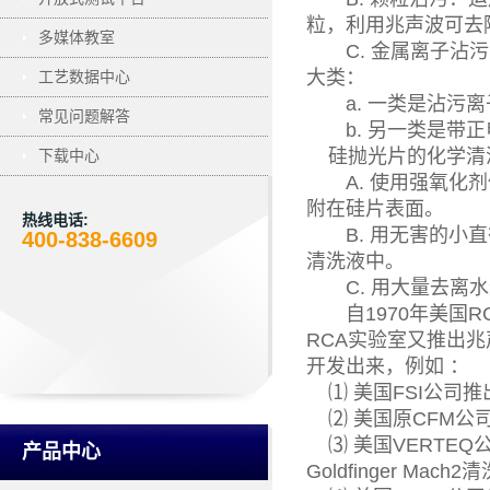
粒，利用兆声波可去除 
多媒体教室
C. 金属离子沾污
大类：
工艺数据中心
a. 一类是沾污离
常见问题解答
b. 另一类是带正
硅抛光片的化学清洗
下载中心
A. 使用强氧化剂
附在硅片表面。
热线电话:
B. 用无害的小直
400-838-6609
清洗液中。
C. 用大量去离水
自1970年美国RC
RCA实验室又推出
开发出来，例如 ：
⑴ 美国FSI公司
⑵ 美国原CFM公司推出
⑶ 美国VERTE
产品中心
Goldfinger Mac