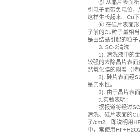
⑤ 从晶片表面析出的
引电子而带负电位，后
这样生长起来。Cu下
⑥ 在硅片表面形成
子前的Cu粒子量相当，
是由结晶引起的粒子
3. SC-2清洗
1). 清洗液中的
较强的去除晶片表面
然氧化膜的附着（特
2). 硅片表面经S
呈亲水性。
3). 由于晶片表面
a.实验表明：
据报道将经过SC-2
清洗、硅片表面的Cu浓度
子/cm2。即说明用
中，常使用HF+H2O