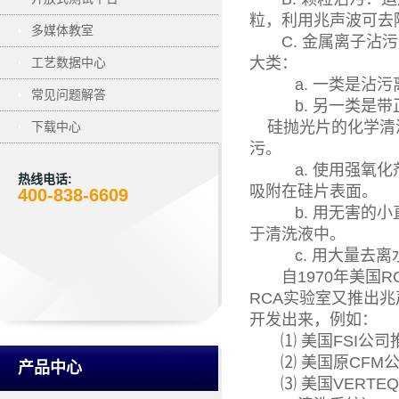
粒，利用兆声波可去除 
多媒体教室
C. 金属离子沾污
大类：
工艺数据中心
a. 一类是沾污离
常见问题解答
b. 另一类是带正
硅抛光片的化学清洗
下载中心
污。
a. 使用强氧化剂
热线电话:
吸附在硅片表面。
400-838-6609
b. 用无害的小直
于清洗液中。
c. 用大量去离水
自1970年美国RC
RCA实验室又推出
开发出来，例如：
⑴ 美国FSI公司
⑵ 美国原CFM公司推
产品中心
⑶ 美国VERTEQ