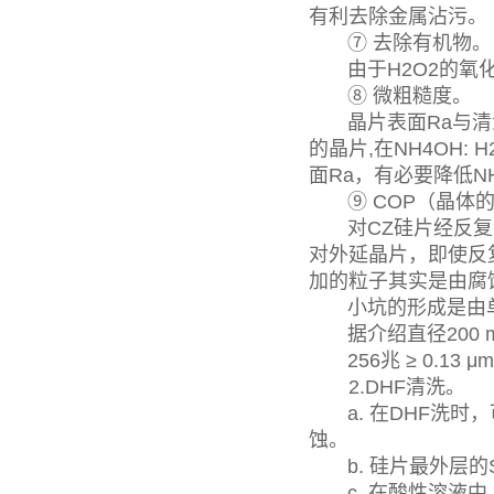
有利去除金属沾污。
⑦ 去除有机物。
由于H2O2的氧化
⑧ 微粗糙度。
晶片表面Ra与清洗液
的晶片,在NH4OH: H
面Ra，有必要降低NH
⑨ COP（晶体的
对CZ硅片经反复清
对外延晶片，即使反复
加的粒子其实是由腐
小坑的形成是由单晶
据介绍直径200 m
256兆 ≥ 0.13 
2.DHF清洗。
a. 在DHF洗时，
蚀。
b. 硅片最外层的S
c. 在酸性溶液中