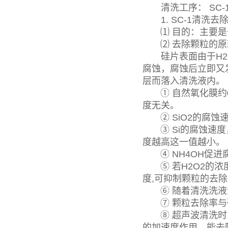
清洗工序： SC-1 →
1. SC-1清洗去
⑴ 目的：主要是
⑵ 去除颗粒的原
硅片表面由于H2O
腐蚀，腐蚀后立即又
层而落入清洗液内。
① 自然氧化膜约0.
度无关。
② SiO2的腐蚀速
③ Si的腐蚀速度
度越高这一值越小。
④ NH4OH促进腐
⑤ 若H2O2的浓度
度,可抑制颗粒的去
⑥ 随着清洗洗液温
⑦ 颗粒去除率与硅
⑧ 超声波清洗时，由
的加速度作用，能去除 