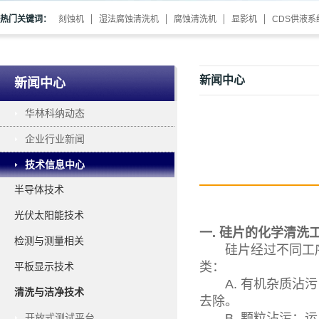
热门关键词：
刻蚀机
湿法腐蚀清洗机
腐蚀清洗机
显影机
CDS供液系
新闻中心
新闻中心
华林科纳动态
企业行业新闻
技术信息中心
半导体技术
光伏太阳能技术
一. 硅片的化学清洗
检测与测量相关
硅片经过不同工序
类：
平板显示技术
A. 有机杂质沾污
清洗与洁净技术
去除。
B. 颗粒沾污：运用
开放式测试平台