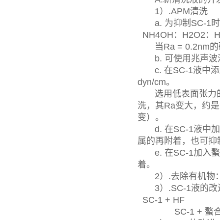
1）.APM清洗
a. 为抑制SC-1
NH4OH：H2O2：H2
当Ra = 0.2n
b. 可使用兆声波
c. 在SC-1液中添
dyn/cm。
选用低表面张力的清
洗，其Ra变大，约
变）。
d. 在SC-1液中
属的再附着，也可抑制
e. 在SC-1加
着。
2）.去除有机物： O
3）.SC-1液的改进
SC-1 + HF
SC-1 + 螯