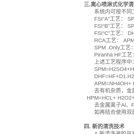
三.离心喷淋式化学
系统内可按不同工
FSI“A”工艺： SP
FSI“B”工艺： SP
FSI“C”工艺： DH
RCA工艺： APM
SPM .Only工艺：
Piranha HF工艺
上述工艺程序中
SPM=H2SO4+H
DHF=HF+D1.H2
APM=NH4OH+ H2
去有机杂质，金属
HPM=HCL+ H2O2+
去金属离子Al、Fe
如再结合使用双面
四. 新的清洗技术
A.新清洗液的开