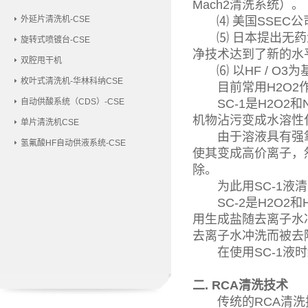
Mach2清洗系统）。
外延片清洗机-CSE
⑷ 美国SSEC公司
⑸ 日本提出无药液
旋转式喷镀台-CSE
净技术达到了新的水
双腔甩干机
⑹ 以HF / O3
枚叶式清洗机-华林科纳CSE
目前常用H2O2作
自动供酸系统（CDS）-CSE
SC-1是H2O2和
机物沾污变成水溶性
单片清洗机CSE
由于溶液具有强氧化性
氢氟酸HF自动供液系统-CSE
使其变成高价离子，
除。
为此用SC-1液清
SC-2是H2O2
用生成盐随去离子水
去离子水冲洗而被去
在使用SC-1液时
二. RCA清洗技术
传统的RCA清洗