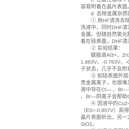
容易附着在晶片表面
d. 去除金属杂质
① 用HF清洗去除
洗液中，同时DHF清
金属。但随自然氧化
着在硅表面，DHF
② 实验结果：
据报道Al3+、Zn2+
1.663V、-0.763
子状态，几乎不会附
③ 如硅表面外层的
贵金属离子，也很难
液中存在Cl— 、B
、Br—阴离子会帮助
④ 因液中的Cu2+
（E0=-0.857V
晶片表面析出，另一
SiO2。