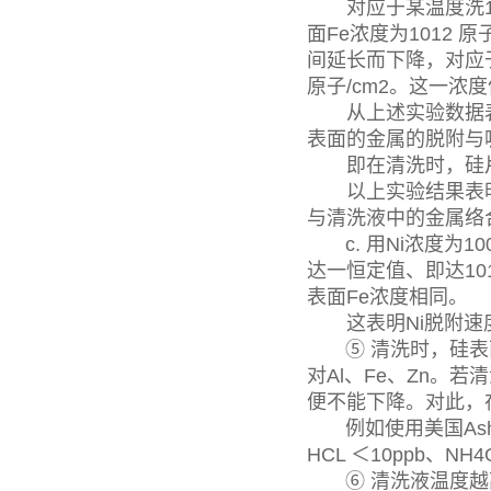
对应于某温度洗1000
面Fe浓度为1012 
间延长而下降，对应于某
原子/cm2。这一浓
从上述实验数据表明
表面的金属的脱附与
即在清洗时，硅片
以上实验结果表明
与清洗液中的金属络
c. 用Ni浓度为1
达一恒定值、即达101
表面Fe浓度相同。
这表明Ni脱附速度
⑤ 清洗时，硅表面
对Al、Fe、Zn
便不能下降。对此，
例如使用美国Ashla
HCL ＜10ppb、NH4
⑥ 清洗液温度越高