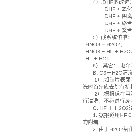
4）.DHF的改进
DHF + 氧化剂
DHF + 阴离
DHF + 络合
DHF + 螯合
5）酸系统溶液
HNO3 + H2O2、
HNO3 + HF + H2
HF + HCL
6）.其它： 电介
B. O3＋H2O清
1）.如硅片表面附
洗时首先应去除有机
2）.据报道在用添加
行清洗，不必进行废
C. HF ＋ H2O2
1. 据报道用HF 0
的附着。
2. 由于H2O2