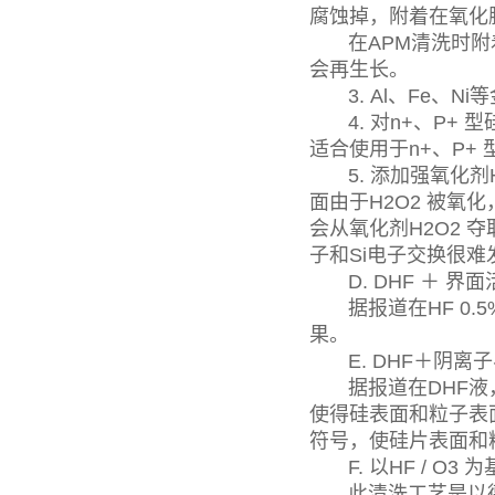
腐蚀掉，附着在氧化
在APM清洗时附着
会再生长。
3. Al、Fe、N
4. 对n+、P+ 
适合使用于n+、P+
5. 添加强氧化剂H2
面由于H2O2 被氧
会从氧化剂H2O2 
子和Si电子交换很
D. DHF ＋ 界
据报道在HF 0.5
果。
E. DHF＋阴离
据报道在DHF液，
使得硅表面和粒子表
符号，使硅片表面和
F. 以HF / O3
此清洗工艺是以德国AS