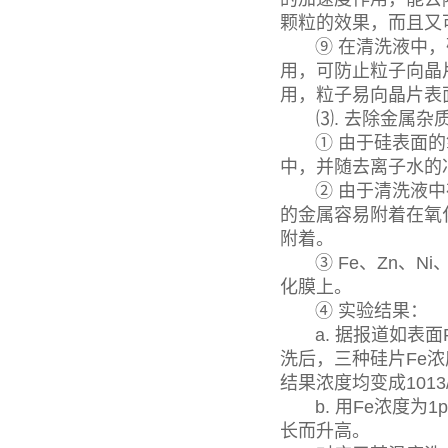
颗粒的效果，而且又
⑨ 在清洗液中，硅
用，可防止粒子向晶
用，粒子易向晶片表
⑶. 去除金属杂
① 由于硅表面的氧
中，并随去离子水的
② 由于清洗液中存
的金属容易附着在氧化
附着。
③ Fe、Zn、Ni
化膜上。
④ 实验结果：
a. 据报道如表面Fe
洗后，三种硅片Fe浓度
结果浓度均变成1013/
b. 用Fe浓度为1
长而升高。