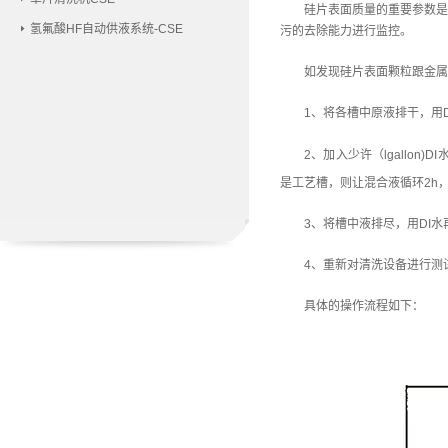
硅片表面
质量
的
重要参数是
氢氟酸HF自动供液系统-CSE
污
的去除能力进行监控。
如发现硅片表面颗粒
跟
金属
1、将各槽中原液排干，用
2、加入少许（lgallon)DI水
是工艺槽，则让混合液循环2h，
3、将槽中液排尽，用DI
4、重新对清洗设备进行测
具体的操作流程如下：