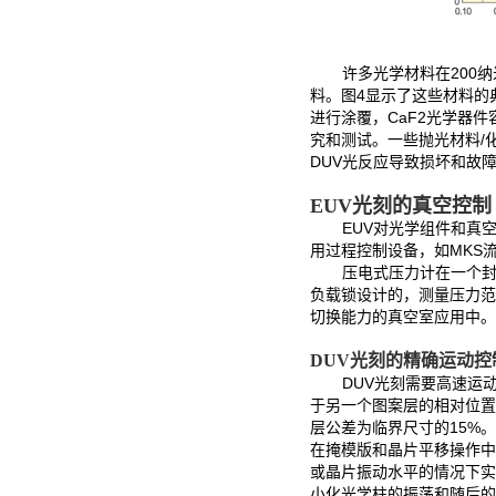
许多光学材料在
200
料。图4显示了这些材料的
进行涂覆，CaF2光学器
究和测试。一些抛光材料/
DUV光反应导致损坏和故
EUV光刻的真空控制
EUV对光学组件和真
用过程控制设备，如MKS
压电式压力计在一个
负载锁设计的，测量压力范围
切换能力的真空室应用中。
DUV光刻的精确运动控
DUV光刻需要高速运
于另一个图案层的相对位置
层公差为临界尺寸的15%。
在掩模版和晶片平移操作中
或晶片振动水平的情况下实
小化光学柱的振荡和随后的