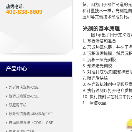
征。因为用于器件制造的光
热线电话:
和计量技术一样，光刻是图
400-838-6609
压印等其他技术形成对比。
光刻的基本原理
图
1示出了用于定义浅
1
. 基板清洁和准备
2. 形成热氧化层，并在
3. 沉积碳硬掩模，然后沉
4. 沉积一层光刻胶
5. 预烘焙光刻胶
产品中心
6. 对准衬底/光刻胶和掩
7. 曝
光后烘焙
8. 在光致抗蚀剂中显影
外延片清洗机-CSE
9. 执行蚀刻以打开电介质
10. 执行蚀刻以在衬底中
旋转式喷镀台-CSE
11. 清洁表面
双腔甩干机
枚叶式清洗机-华林科纳CSE
自动供酸系统（CDS）-CSE
单片清洗机CSE