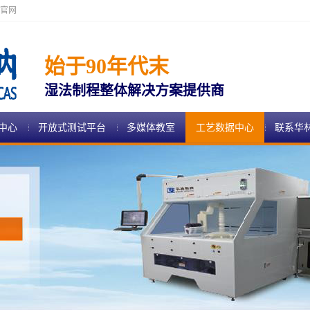
官网
始于90年代末
湿法制程整体解决方案提供商
中心
开放式测试平台
多媒体教室
工艺数据中心
联系华