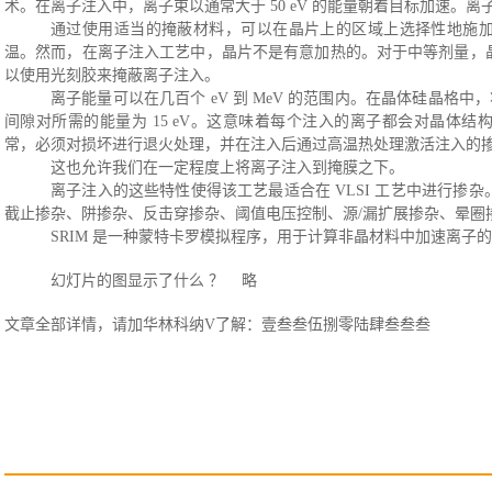
术。在离子注入中，离子束以通常大于
50 eV 的能量朝着目标加速。
通过使用适当的掩蔽材料，可以在晶片上的区域上选择性地施
温。然而，在离子注入工艺中，晶片不是有意加热的。对于中等剂量，
以使用光刻胶来掩蔽离子注入。
离子能量可以在几百个
eV 到 MeV 的范围内。在晶体硅晶格
间隙对所需的能量为 15 eV。这意味着每个注入的离子都会对晶体
常，必须对损坏进行退火处理，并在注入后通过高温热处理激活注入的
这也允许我们在一定程度上将离子注入到掩膜之下。
离子注入的这些特性使得该工艺最适合在
VLSI 工艺中进行掺
截止掺杂、阱掺杂、反击穿掺杂、阈值电压控制、源/漏扩展掺杂、晕圈
SRIM 是一种蒙特卡罗模拟程序，用于计算非晶材料中加速离子
幻灯片的图显示了
什么
？
略
文章全部详情，请加华林科纳
V了解：壹叁叁伍捌零陆肆叁叁叁