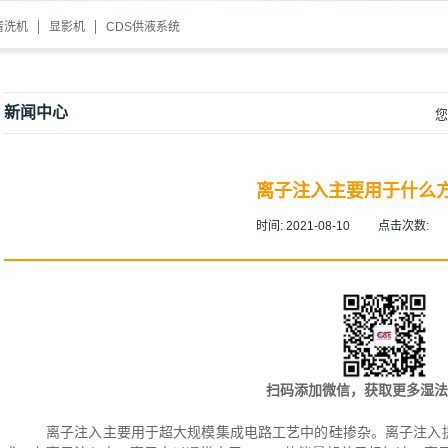
清洗机
显影机
CDS供液系统
新闻中心
您
离子注入主要用于什么
时间:
2021-08-10
点击次数:
扫码添加微信，获取更多湿法
离子注入主要用于超大规模集成电路工艺中的硅掺杂。离子注入