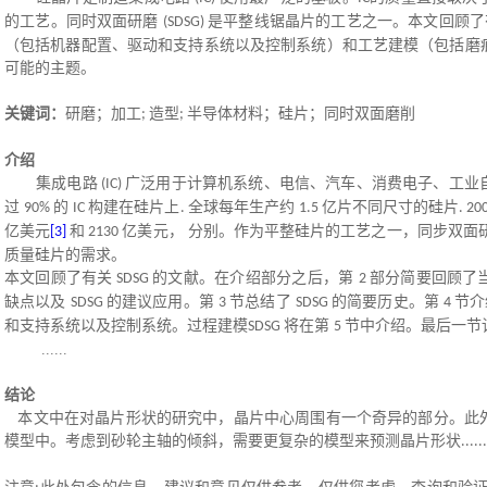
的工艺。同时双面研磨
是平整线锯晶片的工艺之一。本文回顾
(SDSG)
（包括机器配置、驱动和支持系统以及控制系统）和工艺建模（包括磨
可能的主题。
关键词：
研磨；加工
造型
半导体材料；硅片；同时双面磨削
;
;
介绍
集成电路
广泛用于计算机系统、电信、汽车、消费电子、工业
(IC)
过
的
构建在硅片上
全球每年生产约
亿片不同尺寸的硅片
90%
IC
.
1.5
. 20
亿美元
和
亿美元， 分别。作为平整硅片的工艺之一，同步双面
[3]
2130
质量硅片的需求
。
本文回顾了有关
的文献。在介绍部分之后，第
部分简要回顾了
SDSG
2
缺点以及
的建议应用。第
节总结了
的简要历史。第
节
SDSG
3
SDSG
4
和支持系统以及控制系统。过程建模
将在第
节中介绍。最后一节
SDSG
5
......
结论
本文中
在对晶片形状的研究中，晶片中心周围有一个奇异的部分。此
模型中。考虑到砂轮主轴的倾斜，需要更复杂的模型来预测晶片形状
......