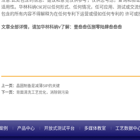
注意
此处包含的信息、建议和意见仅供参考，仅供您考虑，查询和验证
:
适用性。华林科纳
对以任何形式、任何情况，任可应用、测试或交流
CSE
包含的所有内容不得解释为在任何专利下运营或侵如任何专利的 许可或
文章全部详情，请加华林科纳
了解：壹叁叁伍捌零陆肆叁叁叁
V
上一页：
晶圆制备是减薄SIP的关键
下一页：
背面清洗工艺优化，消除铜污染
案例
产品中心
开放式测试平台
多媒体教室
工艺数据中