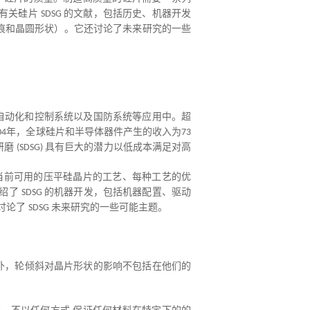
了有关硅片
的文献，包括历史、机器开发
SDSG
痕和晶圆形状）。它还讨论了未来研究的一些
自动化和控制系统以及国防系统等应用中。超
年，全球硅片和半导体器件产生的收入为
04
73
研磨
具有巨大的潜力以低成本满足对高
(SDSG)
当前可用的压平硅晶片的工艺、每种工艺的优
介绍了
的机器开发，包括机器配置、驱动
SDSG
讨论了
未来研究的一些可能主题。
SDSG
外，轮倾斜对晶片形状的影响不包括在他们的