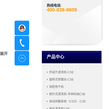
热线电话:
400-838-6609
在线咨询
400-8798-096
展开
产品中心
外延片清洗机-CSE
旋转式喷镀台-CSE
双腔甩干机
枚叶式清洗机-华林科纳CSE
自动供酸系统（CDS）-CSE
单片清洗机CSE