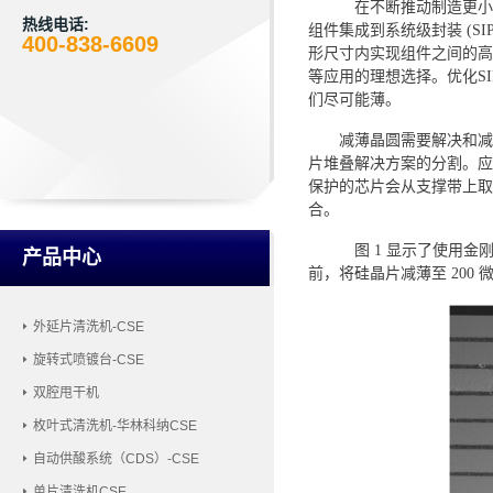
在不断推动制造更小
热线电话:
组件集成到系统级封装
(S
400-838-6609
形尺寸内实现组件之间的高
等应用的理想选择。
优化
SI
们尽可能薄。
减薄晶圆需要解决和减
片堆叠解决方案的分割。应
保护的芯片会从支撑带上取
合。
图
1 显示了使用金刚
产品中心
前，将硅晶片减薄至 200
外延片清洗机-CSE
旋转式喷镀台-CSE
双腔甩干机
枚叶式清洗机-华林科纳CSE
自动供酸系统（CDS）-CSE
单片清洗机CSE