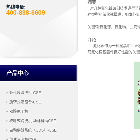
摘要
热线电话:
对几种氮化镓蚀刻技术进行了综
400-838-6609
种类型的氮化镓薄膜，如本征氮
关键词:氮化镓，氮化物，二元
介绍
氮化镓作为一种宽禁带III-V
现氮化镓基器件良好性能的关键
产品中心
外延片清洗机-CSE
旋转式喷镀台-CSE
双腔甩干机
枚叶式清洗机-华林科纳CSE
自动供酸系统（CDS）-CSE
单片清洗机CSE