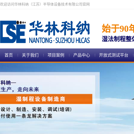
欢迎访问华林科纳（江苏）半导体设备技术有限公司官网
始于90
湿法制程整
首页
关于我们
项目案例
产品中心
开放式测试平台