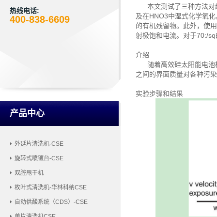
本文测试了三种方法对超薄
热线电话:
及在HNO3中湿式化学氧化
400-838-6609
的有机残留物。此外，使用UV/
射极饱和电流。对于70:/s
介绍
随着高效硅太阳能电池概
之间的界面质量对各种污染
实验步骤和结果
产品中心
外延片清洗机-CSE
旋转式喷镀台-CSE
双腔甩干机
枚叶式清洗机-华林科纳CSE
自动供酸系统（CDS）-CSE
单片清洗机CSE