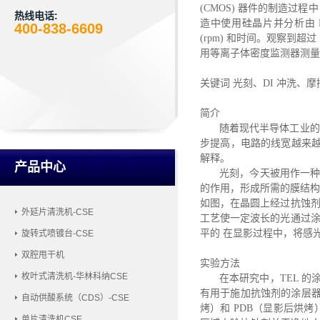
(CMOS) 器件的制造过程
热线电话:
造中使用硅晶片并分析由 
400-838-6609
(rpm) 和时间。观察到超过
用等离子体密度监测器测量
关键词
光刻、DI 冲洗、摩
简介
随着现代半导体工业的
步提高，电路的线宽越来越
解释。
产品中心
光刻，今天被用作一
的作用，形成所需的膜结构
如图，在晶圆上经过抗蚀剂
外延片清洗机-CSE
工艺使一定波长的光通过涂
平的 在显影过程中，将感
旋转式喷镀台-CSE
双腔甩干机
实验方法
枚叶式清洗机-华林科纳CSE
在本研究中，
TEL 
有用于施加抗蚀剂的涂层器
自动供酸系统（CDS）-CSE
烤）和 PDB（显影后烘
单片清洗机CSE