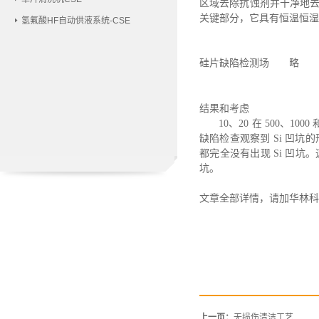
区域去除抗蚀剂并干净地
关键部分，它具有恒温恒湿控制系
氢氟酸HF自动供液系统-CSE
硅片缺陷检测场
略
结果和考虑
10、20 在 500、10
缺陷检查观察到 Si 凹坑的
都完全没有出现 Si 凹坑
坑。
文章全部详情，请加华林科
上一页：
无损伤清洁工艺