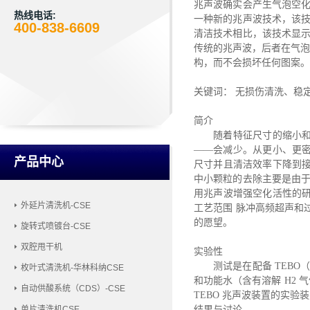
兆声波确实会产生气泡空
热线电话:
一种新的兆声波技术，该
400-838-6609
清洁技术相比，该技术显
传统的兆声波，后者在气泡
构，而不会损坏任何图案。
关键词：
无损伤清洗、稳
简介
随着特征尺寸的缩小
——会减少。从更小、更密
产品中心
尺寸并且清洁效率下降到
中小颗粒的去除主要是由于
用兆声波增强空化活性的
外延片清洗机-CSE
工艺范围
脉冲高频超声和
的愿望。
旋转式喷镀台-CSE
双腔甩干机
实验性
测试是在配备
TEBO
枚叶式清洗机-华林科纳CSE
和功能水（含有溶解 H2 气
自动供酸系统（CDS）-CSE
TEBO 兆声波装置的实验
结果与讨论
单片清洗机CSE